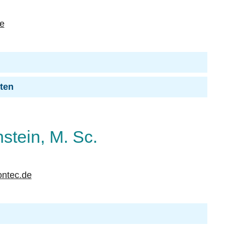
de
iten
tein, M. Sc.
ntec.de