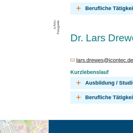
Berufliche Tätigkei
A
n
Li
F
o
t
o
g
r
a
fi
e
Dr. Lars Drew
lars.drewes@icontec.d
Kurzlebenslauf
Ausbildung / Stud
Berufliche Tätigkei
eschreibung in neuem