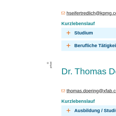
hseifertredlich@kpmg.
Kurzlebenslauf
Studium
Berufliche Tätigke
privat
Dr. Thomas D
thomas.doering@xfab.
Kurzlebenslauf
Ausbildung / Stud