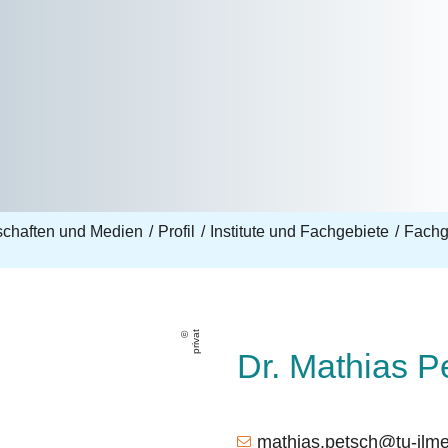
nschaften und Medien
Profil
Institute und Fachgebiete
Fachge
privat
Dr. Mathias P
mathias.petsch@tu-ilm