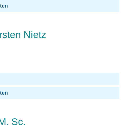
iten
rsten Nietz
iten
 M. Sc.