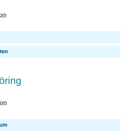
com
iten
öring
com
ium