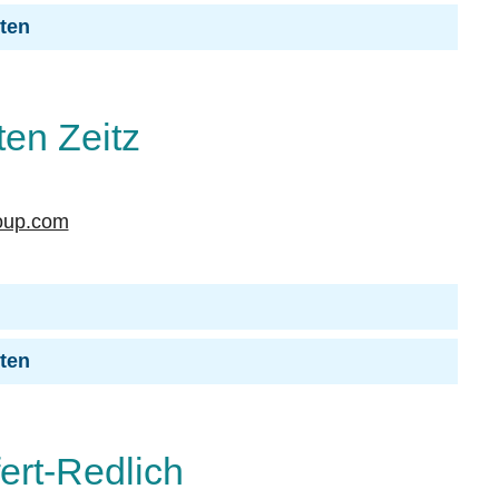
iten
ten Zeitz
oup.com
iten
ert-Redlich