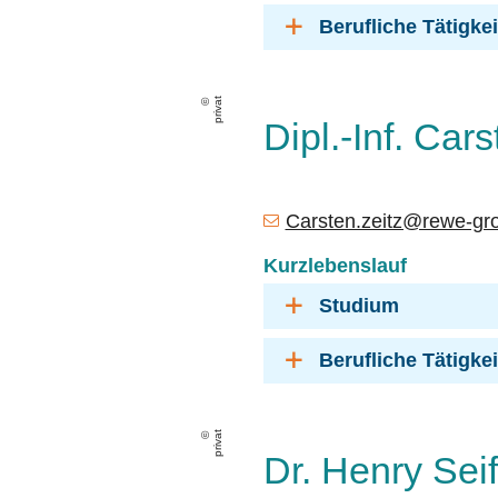
Berufliche Tätigke
privat
Dipl.-Inf. Cars
Carsten.zeitz@rewe-gr
Kurzlebenslauf
Studium
Berufliche Tätigke
privat
Dr. Henry Seif