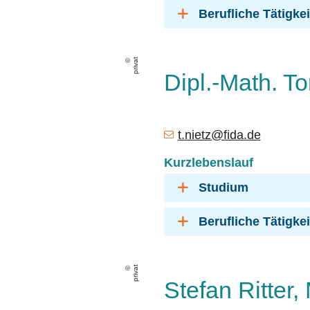
Berufliche Tätigke
privat
Dipl.-Math. To
t.nietz@fida.de
Kurzlebenslauf
Studium
Berufliche Tätigke
privat
Stefan Ritter,