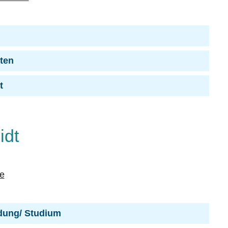
iten
t
idt
e
dung/ Studium