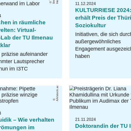
11.12.2024
KULTURRIESE 2024
4
erhält Preis der Thür
chen in räumliche
Soziokultur
lten: Virtual-
Initiativen, die sich durc
-Lab der TU Ilmenau
außergewöhnliches
tklar
Engagement ausgezeic
 präzise aufeinander
haben
mmter Lautsprecher
nun im I3TC
AA/stock.adobe.com
4
uidik – Wie verhalten
21.11.2024
Doktorandin der TU 
trömungen im