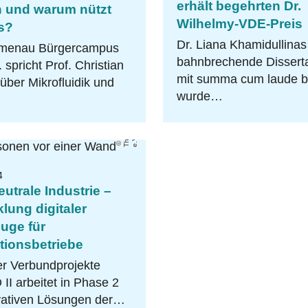
erhält begehrten Dr.
n und warum nützt
Wilhelmy-VDE-Preis
s?
Dr. Liana Khamidullinas
lmenau Bürgercampus
bahnbrechende Disserta
 spricht Prof. Christian
mit summa cum laude b
über Mikrofluidik und
wurde…
T
h
E
N
e
.
V
E
.
4
utrale Industrie –
lung digitaler
uge für
tionsbetriebe
er Verbundprojekte
I arbeitet in Phase 2
vativen Lösungen der…