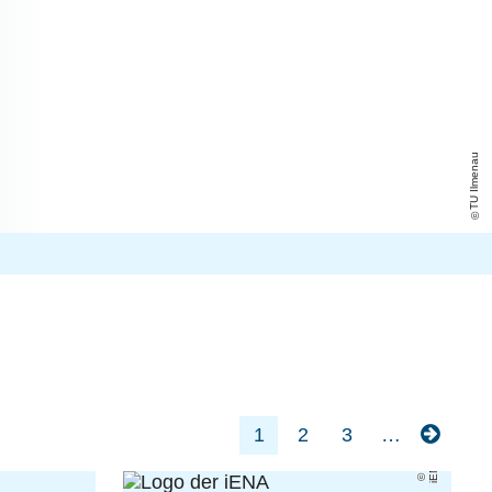
TU Ilmenau
1
2
3
…
iENA