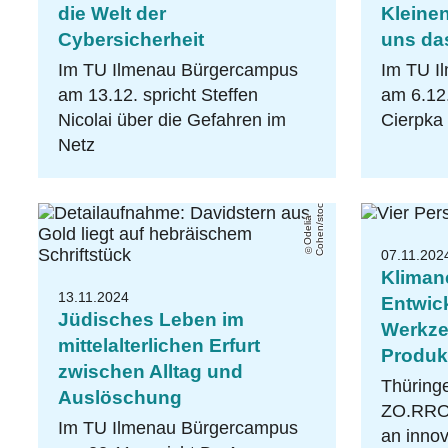
die Welt der
Kleine
Cybersicherheit
uns da
Im TU Ilmenau Bürgercampus
Im TU I
am 13.12. spricht Steffen
am 6.12.
Nicolai über die Gefahren im
Cierpka 
Netz
m
O
d
eli
a
C
o
h
e
n
/
s
t
o
c
k
.
a
d
o
b
e
.
c
o
07.11.202
Klimane
13.11.2024
Entwick
Jüdisches Leben im
Werkze
mittelalterlichen Erfurt
Produk
zwischen Alltag und
Thüring
Auslöschung
ZO.RRO I
Im TU Ilmenau Bürgercampus
an inno