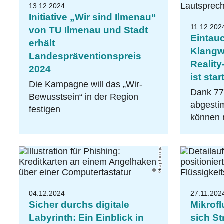
13.12.2024
Initiative „Wir sind Ilmenau“
11.12.202
von TU Ilmenau und Stadt
Eintau
erhält
Klangwe
Landespräventionspreis
Reality
2024
ist star
Die Kampagne will das „Wir-
Dank 77
Bewusstsein“ in der Region
Graphicroyalty/stock.adobe.com
abgesti
festigen
können 
04.12.2024
27.11.202
Sicher durchs digitale
Mikrofl
Labyrinth: Ein Einblick in
sich S