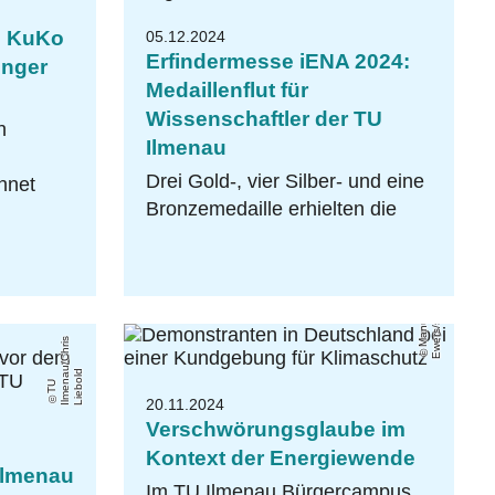
: KuKo
05.12.2024
Erfindermesse iENA 2024:
inger
Medaillenflut für
Wissenschaftler der TU
h
Ilmenau
Drei Gold-, vier Silber- und eine
hnet
Bronzemedaille erhielten die
m
M
a
n
u
el
a
E
w
e
r
s
/
s
t
o
c
k
.
a
d
o
b
e
.
c
o
s
d
T
U
Il
m
e
n
a
u
/
C
h
ri
Li
e
b
ol
20.11.2024
Verschwörungsglaube im
Kontext der Energiewende
Ilmenau
Im TU Ilmenau Bürgercampus