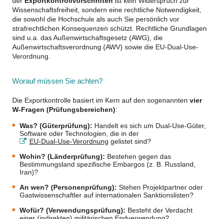
der
Exportkontrollvorschriften
ist kein Widerspruch zur
Wissenschaftsfreiheit, sondern eine rechtliche Notwendigkeit,
die sowohl die Hochschule als auch Sie persönlich vor
strafrechtlichen Konsequenzen schützt. Rechtliche Grundlagen
sind u.a. das Außenwirtschaftsgesetz (AWG), die
Außenwirtschaftsverordnung (AWV) sowie die EU-Dual-Use-
Verordnung.
Worauf müssen Sie achten?
Die Exportkontrolle basiert im Kern auf den sogenannten
vier
W-Fragen (Prüfungsbereichen)
:
Was? (Güterprüfung):
Handelt es sich um Dual-Use-Güter,
Software oder Technologien, die in der
EU-Dual-Use-Verordnung
gelistet sind?
Wohin? (Länderprüfung):
Bestehen gegen das
Bestimmungsland spezifische Embargos (z. B. Russland,
Iran)?
An wen? (Personenprüfung):
Stehen Projektpartner oder
Gastwissenschaftler auf internationalen Sanktionslisten?
Wofür? (Verwendungsprüfung):
Besteht der Verdacht
einer (indirekten) militärischen Endverwendung?