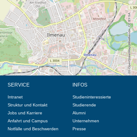
Öffnet die Anfahrtsbeschreibung in neuem Tab (Karte)
© OpenStreetMap-Mitwirkende, CC BY-SA
SERVICE
INFOS
Intranet
Studieninteressierte
Struktur und Kontakt
Studierende
Jobs und Karriere
Alumni
Anfahrt und Campus
Unternehmen
Notfälle und Beschwerden
Presse