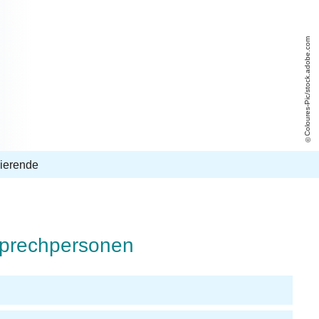
Coloures-Pic/stock.adobe.com
dierende
nsprechpersonen