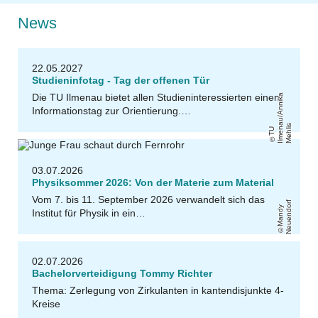
News
22.05.2027
Studieninfotag - Tag der offenen Tür
Die TU Ilmenau bietet allen Studieninteressierten einen
a
Informationstag zur Orientierung.…
a
s
T
U
Il
m
e
n
u
/
A
n
ni
k
M
e
hli
03.07.2026
Physiksommer 2026: Von der Materie zum Material
Vom 7. bis 11. September 2026 verwandelt sich das
f
M
a
n
d
y
N
e
u
e
n
d
o
r
Institut für Physik in ein…
02.07.2026
Bachelorverteidigung Tommy Richter
Thema: Zerlegung von Zirkulanten in kantendisjunkte 4-
Kreise