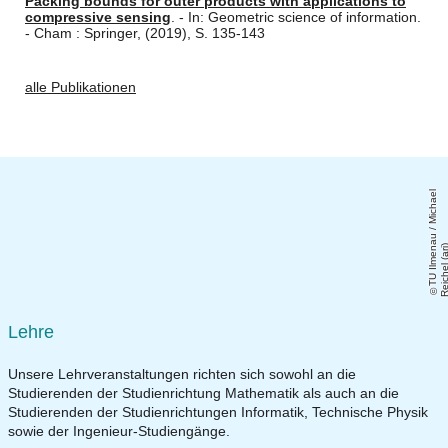
Packing bounds for outer products with applications to
compressive sensing
. - In: Geometric science of information.
- Cham : Springer, (2019), S. 135-143
alle Publikationen
T
U
Il
m
e
a
u
/
Mi
c
h
a
el
R
ei
c
h
el
(
a
ri
Lehre
Unsere Lehrveranstaltungen richten sich sowohl an die
Studierenden der Studienrichtung Mathematik als auch an die
Studierenden der Studienrichtungen Informatik, Technische Physik
sowie der Ingenieur-Studiengänge.