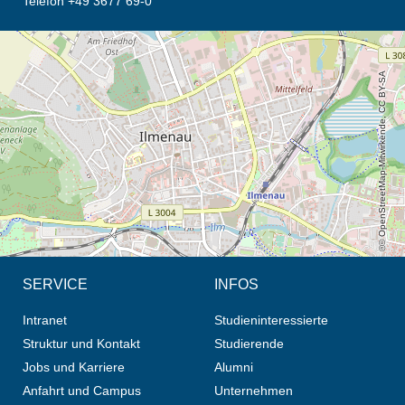
Telefon +49 3677 69-0
Öffnet die Anfahrtsbeschreibung in neuem Tab (Karte)
© OpenStreetMap-Mitwirkende, CC BY-SA
SERVICE
INFOS
Intranet
Studieninteressierte
Struktur und Kontakt
Studierende
Jobs und Karriere
Alumni
Anfahrt und Campus
Unternehmen