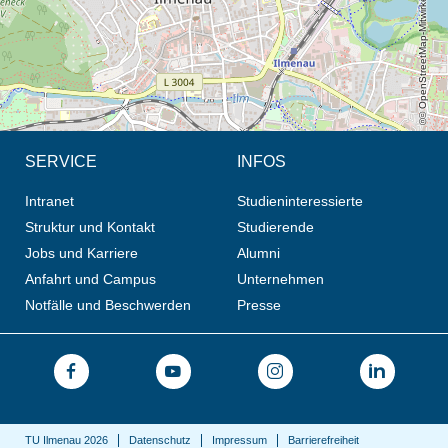
© OpenStreetMap-Mitwirkende, CC BY-SA
SERVICE
INFOS
Intranet
Studieninteressierte
Struktur und Kontakt
Studierende
Jobs und Karriere
Alumni
Anfahrt und Campus
Unternehmen
Notfälle und Beschwerden
Presse
TU Ilmenau 2026
Datenschutz
Impressum
Barrierefreiheit