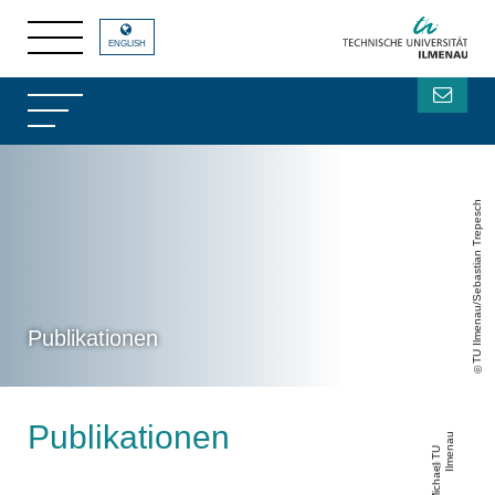
ENGLISH
TU Ilmenau/Sebastian Trepesch
Publikationen
Publikationen
u
T
U
Il
m
e
n
a