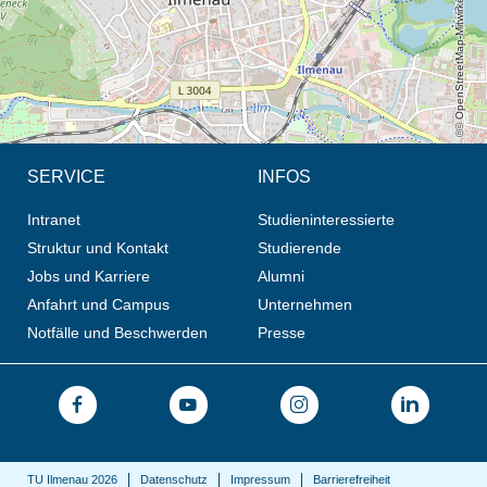
© OpenStreetMap-Mitwirkende, CC BY-SA
SERVICE
INFOS
Intranet
Studieninteressierte
Struktur und Kontakt
Studierende
Jobs und Karriere
Alumni
Anfahrt und Campus
Unternehmen
Notfälle und Beschwerden
Presse
TU Ilmenau 2026
Datenschutz
Impressum
Barrierefreiheit