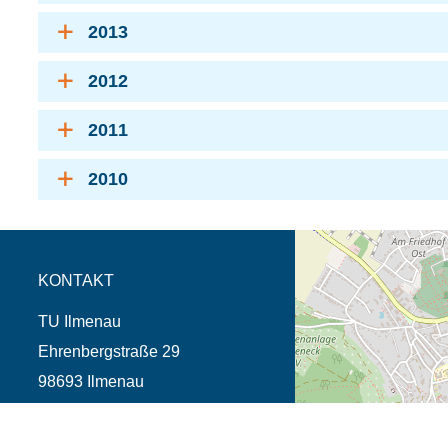
2013
2012
2011
2010
Öffnet die Anfahrtsb
Tab (Karte)
KONTAKT
TU Ilmenau
Ehrenbergstraße 29
98693 Ilmenau
Telefon +49 3677 69-0