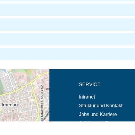
eschreibung in neuem
SERVICE
© OpenStreetMap-Mitwirkende, CC BY-SA
Intranet
Struktur und Kontakt
Jobs und Karriere
Anfahrt und Campus
Notfälle und Beschwerde