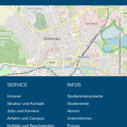
Öffnet die Anfahrtsbeschreibung in neuem Tab (Karte)
© OpenStreetMap-Mitwirkende, CC BY-SA
SERVICE
INFOS
Intranet
Studieninteressierte
Struktur und Kontakt
Studierende
Jobs und Karriere
Alumni
Anfahrt und Campus
Unternehmen
Notfälle und Beschwerden
Presse