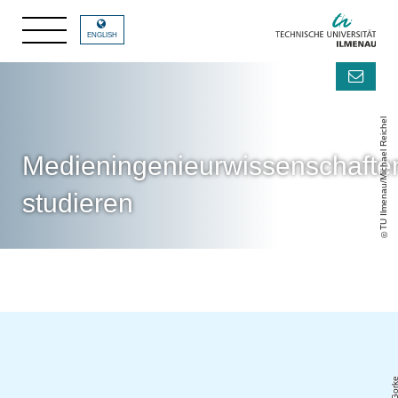
ENGLISH
TU Ilmenau/Michael Reichel
Medieningenieurwissenschafte
studieren