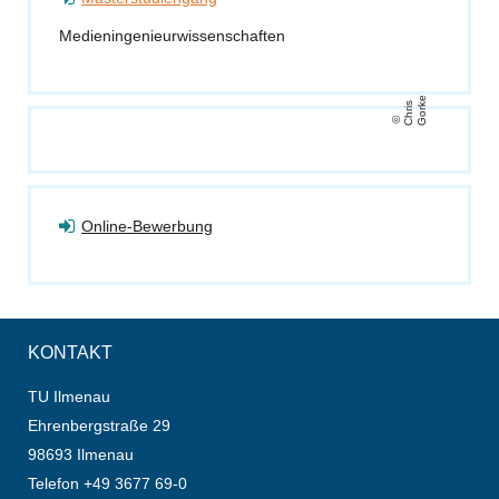
Medieningenieurwissenschaften
e
C
h
ri
s
G
o
r
k
Online-Bewerbung
KONTAKT
TU Ilmenau
Ehrenbergstraße 29
98693 Ilmenau
Telefon +49 3677 69-0