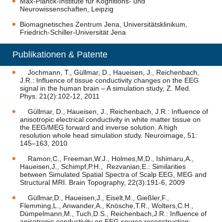
Max-Planck-Institute für Kognitions- und
Neurowissenschaften, Leipzig
Biomagnetisches Zentrum Jena, Universitätsklinikum,
Friedrich-Schiller-Universität Jena
Publikationen & Patente
Jochmann, T., Güllmar, D., Haueisen, J., Reichenbach,
J.R.: Influence of tissue conductivity changes on the EEG
signal in the human brain – A simulation study, Z. Med.
Phys. 21(2):102-12, 2011
Güllmar, D., Haueisen, J., Reichenbach, J.R.: Influence of
anisotropic electrical conductivity in white matter tissue on
the EEG/MEG forward and inverse solution. A high
resolution whole head simulation study. Neuroimage, 51:
145–163, 2010
Ramon,C., Freeman,W.J., Holmes,M,D., Ishimaru,A.,
Haueisen,J., Schimpf,P.H., Rezvanian,E.: Similarities
between Simulated Spatial Spectra of Scalp EEG, MEG and
Structural MRI. Brain Topography, 22(3):191-6, 2009
Güllmar,D., Haueisen,J., Eiselt,M., Gießler,F.,
Flemming,L., Anwander,A., Knösche,T.R., Wolters,C.H.,
Dümpelmann,M., Tuch,D.S., Reichenbach,J.R.: Influence of
anisotropic conductivity on EEG source reconstruction: