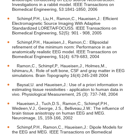
Investigations in a rabbit model. IEEE Transactions on
Biomedical Engineering, 53:1841-1850, 2006
Schimpf,P.H., Liu,H., Ramon,C., Haueisen,J.: Efficient
Electromagnetic Source Imaging With Adaptive
Standardized LORETA/FOCUSS. IEEE Transactions on
Biomedical Engineering, 52(5): 901 - 908, 2005
Schimpf,P.H., Haueisen,J., Ramon,C.: Ellipsoidal
refinement of the minimum norm: Performance in an
anatomically realistic EEG model. IEEE Transactions on
Biomedical Engineering, 51(4): 679-683, 2004
Ramon,C., Schimpf,P., Haueisen,J., Holmes,M.,
Ishimaru,A.: Role of soft bone, CSF and gray matter in EEG
simulations. Brain Topography 16(4):245-248 2004
Baysal,U. and Haueisen,J.: Use of a priori information in
estimating tissue resistivities - application to human data in
vivo. Physiological Measurement, 25 (3): 737-748, 2004
Haueisen,J., Tuch,D.S., Ramon,C., Schimpf,P.H.,
Wedeen,V.J., George, J.S., Belliveau,J.W.: The influence of
brain tissue anisotropy on human EEG and MEG.
Neuroimage, 15, 159-166, 2002
Schimpf,P.H., Ramon,C., Haueisen,J.: Dipole Models for
the EEG and MEG. IEEE Transactions on Biomedical