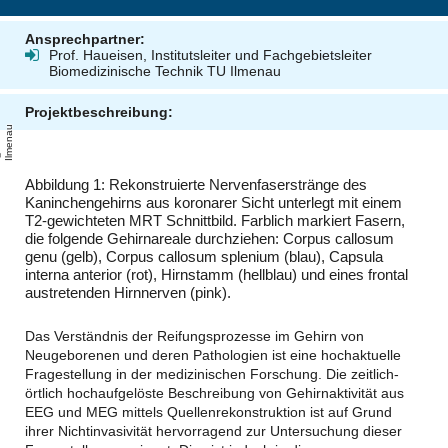
Ansprechpartner:
Prof. Haueisen, Institutsleiter und Fachgebietsleiter
Biomedizinische Technik TU Ilmenau
Projektbeschreibung:
u
T
U
-
l
m
e
n
a
Abbildung 1: Rekonstruierte Nervenfaserstränge des
Kaninchengehirns aus koronarer Sicht unterlegt mit einem
T2-gewichteten MRT Schnittbild. Farblich markiert Fasern,
die folgende Gehirnareale durchziehen: Corpus callosum
genu (gelb), Corpus callosum splenium (blau), Capsula
interna anterior (rot), Hirnstamm (hellblau) und eines frontal
austretenden Hirnnerven (pink).
Das Verständnis der Reifungsprozesse im Gehirn von
Neugeborenen und deren Pathologien ist eine hochaktuelle
Fragestellung in der medizinischen Forschung. Die zeitlich-
örtlich hochaufgelöste Beschreibung von Gehirnaktivität aus
EEG und MEG mittels Quellenrekonstruktion ist auf Grund
ihrer Nichtinvasivität hervorragend zur Untersuchung dieser