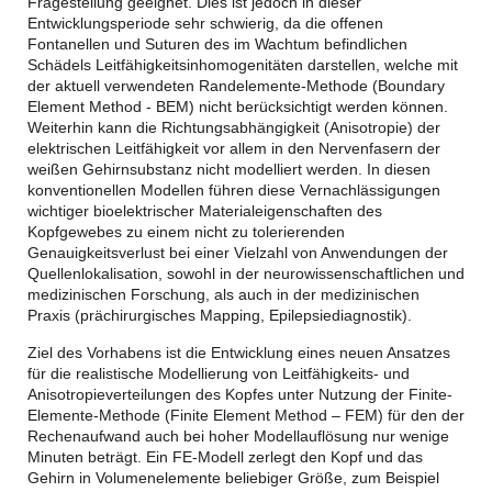
Fragestellung geeignet. Dies ist jedoch in dieser
Entwicklungsperiode sehr schwierig, da die offenen
Fontanellen und Suturen des im Wachtum befindlichen
Schädels Leitfähigkeitsinhomogenitäten darstellen, welche mit
der aktuell verwendeten Randelemente-Methode (Boundary
Element Method - BEM) nicht berücksichtigt werden können.
Weiterhin kann die Richtungsabhängigkeit (Anisotropie) der
elektrischen Leitfähigkeit vor allem in den Nervenfasern der
weißen Gehirnsubstanz nicht modelliert werden. In diesen
konventionellen Modellen führen diese Vernachlässigungen
wichtiger bioelektrischer Materialeigenschaften des
Kopfgewebes zu einem nicht zu tolerierenden
Genauigkeitsverlust bei einer Vielzahl von Anwendungen der
Quellenlokalisation, sowohl in der neurowissenschaftlichen und
medizinischen Forschung, als auch in der medizinischen
Praxis (prächirurgisches Mapping, Epilepsiediagnostik).
Ziel des Vorhabens ist die Entwicklung eines neuen Ansatzes
für die realistische Modellierung von Leitfähigkeits- und
Anisotropieverteilungen des Kopfes unter Nutzung der Finite-
Elemente-Methode (Finite Element Method – FEM) für den der
Rechenaufwand auch bei hoher Modellauflösung nur wenige
Minuten beträgt. Ein FE-Modell zerlegt den Kopf und das
Gehirn in Volumenelemente beliebiger Größe, zum Beispiel