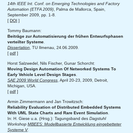
14th IEEE Int. Conf. on Emerging Technologies and Factory
Automation (ETFA 2009)
, Palma de Mallorca, Spain,
September 2009, pp. 1-8.
[
DOI
]
Tommy Baumann:
Beiträge zur Automatisierung der frühen Entwurfsphasen
verteilter Systeme
.
Dissertation
, TU Ilmenau, 24.06.2009.
[
pdf
]
Horst Salzwedel, Nils Fischer, Gunar Schorcht:
Moving Design Automation Of Networked Systems To
Early Vehicle Level Design Stages
.
SAE 2009 World Congress
, April 20-23, 2009, Detroit,
Michigan, USA.
[
pdf
]
Armin Zimmermann and Jan Trowitzsch:
Reliability Evaluation of Distributed Embedded Systems
With UML State Charts and Rare Event Simulation
.
In: H. Giese u.a. (Hrsg.): Tagungsband des
Dagstuhl
Workshop
MBEES: Modellbasierte Entwicklung eingebetteter
Systeme V
.