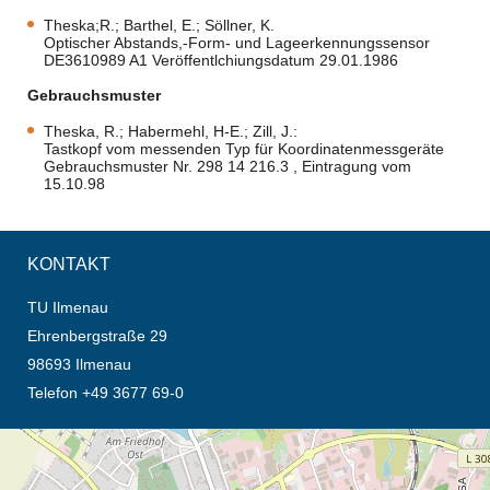
Theska;R.; Barthel, E.; Söllner, K.
Optischer Abstands,-Form- und Lageerkennungssensor
DE3610989 A1 Veröffentlchiungsdatum 29.01.1986
Gebrauchsmuster
Theska, R.; Habermehl, H-E.; Zill, J.:
Tastkopf vom messenden Typ für Koordinatenmessgeräte
Gebrauchsmuster Nr. 298 14 216.3 , Eintragung vom
15.10.98
KONTAKT
TU Ilmenau
Ehrenbergstraße 29
98693 Ilmenau
Telefon +49 3677 69-0
Öffnet die Anfahrtsbeschreibung in neuem Tab (Karte)