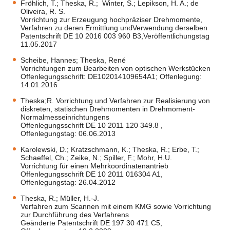
Fröhlich, T.; Theska, R.; Winter, S.; Lepikson, H. A.; de
Oliveira, R. S.
Vorrichtung zur Erzeugung hochpräziser Drehmomente,
Verfahren zu deren Ermittlung undVerwendung derselben
Patentschrift DE 10 2016 003 960 B3,
Veröffentlichungstag
11.05.2017
Scheibe, Hannes; Theska, René
Vorrichtungen zum Bearbeiten von optischen Werkstücken
Offenlegungsschrift: DE102014109654A1; Offenlegung:
14.01.2016
Theska;R. Vorrichtung und Verfahren zur Realisierung von
diskreten, statischen Drehmomenten in Drehmoment-
Normalmesseinrichtungens
Offenlegungsschrift DE 10 2011 120 349.8 ,
Offenlegungstag: 06.06.2013
Karolewski, D.; Kratzschmann, K.; Theska, R.; Erbe, T.;
Schaeffel, Ch.; Zeike, N.; Spiller, F.; Mohr, H.U.
Vorrichtung für einen Mehrkoordinatenantrieb
Offenlegungsschrift DE 10 2011 016304 A1,
Offenlegungstag: 26.04.2012
Theska, R.; Müller, H.-J.
Verfahren zum Scannen mit einem KMG sowie Vorrichtung
zur Durchführung des Verfahrens
Geänderte Patentschrift DE 197 30 471 C5,