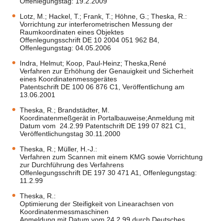
Offenlegungstag: 19.2.2009
Lotz, M.; Hackel, T.; Frank, T.; Höhne, G.; Theska, R.:
Vorrichtung zur interferometrischen Messung der
Raumkoordinaten eines Objektes
Offenlegungsschrift DE 10 2004 051 962 B4,
Offenlegungstag: 04.05.2006
Indra, Helmut; Koop, Paul-Heinz; Theska,René
Verfahren zur Erhöhung der Genauigkeit und Sicherheit
eines Koordinatenmessgerätes
Patentschrift DE 100 06 876 C1, Veröffentlichung am
13.06.2001
Theska, R.; Brandstädter, M.
Koordinatenmeßgerät in Portalbauweise;Anmeldung mit
Datum vom 24.2.99 Patentschrift DE 199 07 821 C1,
Veröffentlichungstag 30.11.2000
Theska, R.; Müller, H.-J.:
Verfahren zum Scannen mit einem KMG sowie Vorrichtung
zur Durchführung des Verfahrens
Offenlegungsschrift DE 197 30 471 A1, Offenlegungstag:
11.2.99
Theska, R.:
Optimierung der Steifigkeit von Linearachsen von
Koordinatenmessmaschinen
Anmeldung mit Datum vom 24.2.99 durch Deutsches