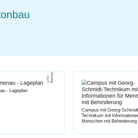
tonbau
u
T
U
Il
m
e
n
a
au - Lageplan
Campus mit Georg-Schmidt
Technikum mit Informationen
Menschen mit Behinderung