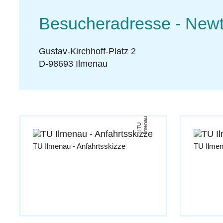
Besucheradresse - New
Gustav-Kirchhoff-Platz 2
D-98693 Ilmenau
u
T
U
Il
m
e
n
a
TU Ilmenau - Anfahrtsskizze
TU Ilmen