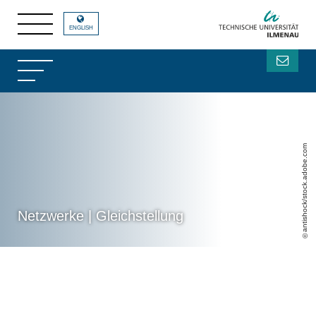
ENGLISH
antishock/stock.adobe.com
Netzwerke | Gleichstellung
https://www.thueko.de/