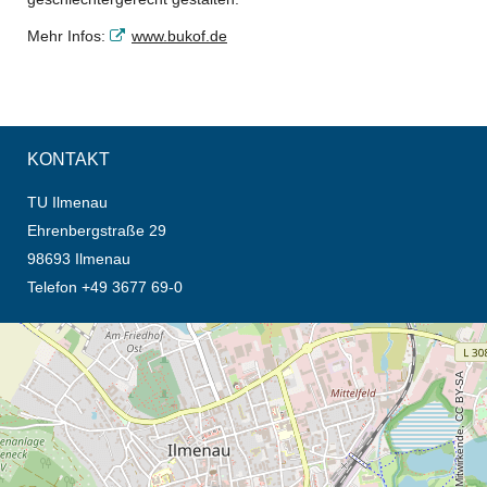
Mehr Infos:
www.bukof.de
KONTAKT
TU Ilmenau
Ehrenbergstraße 29
98693 Ilmenau
Telefon +49 3677 69-0
Öffnet die Anfahrtsbeschreibung in neuem Tab (Karte)
© OpenStreetMap-Mitwirkende, CC BY-SA