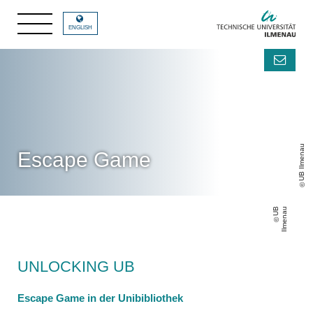
ENGLISH
UB Ilmenau
Escape Game
U
B
Il
m
e
n
a
u
UNLOCKING UB
Escape Game in der Unibibliothek