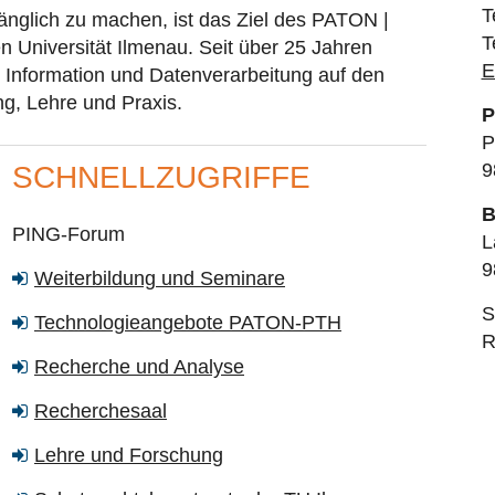
T
nglich zu machen, ist das Ziel des PATON |
T
 Universität Ilmenau. Seit über 25 Jahren
E
 Information und Datenverarbeitung auf den
g, Lehre und Praxis.
P
P
9
SCHNELLZUGRIFFE
B
PING-Forum
L
9
Weiterbildung und Seminare
S
Technologieangebote PATON-PTH
R
Recherche und Analyse
Recherchesaal
Lehre und Forschung