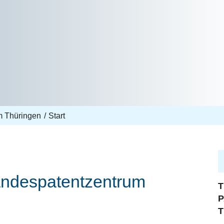
m Thüringen
Start
andespatentzentrum
T
P
T