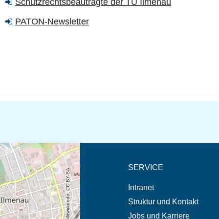
Schutzrechtsbeautragte der TU Ilmenau
PATON-Newsletter
eschreibung in neuem
SERVICE
© OpenStreetMap-Mitwirkende, CC BY-SA
Intranet
Struktur und Kontakt
Jobs und Karriere