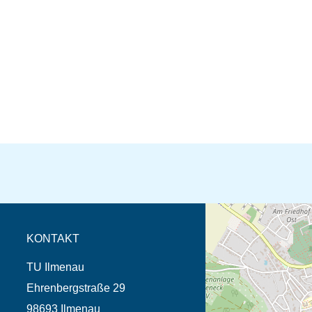
Öffnet die Anfahrtsb
Tab (Karte)
KONTAKT
TU Ilmenau
Ehrenbergstraße 29
98693 Ilmenau