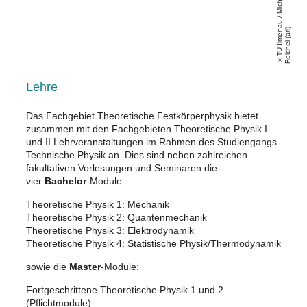
T
U
Il
m
e
a
u
/
Mi
c
h
a
el
R
ei
c
h
el
(
a
ri
n
)
Lehre
Das Fachgebiet Theoretische Festkörperphysik bietet
zusammen mit den Fachgebieten Theoretische Physik I
und II Lehrveranstaltungen im Rahmen des Studiengangs
Technische Physik an. Dies sind neben zahlreichen
fakultativen Vorlesungen und Seminaren die
vier
Bachelor
-Module:
Theoretische Physik 1: Mechanik
Theoretische Physik 2: Quantenmechanik
Theoretische Physik 3: Elektrodynamik
Theoretische Physik 4: Statistische Physik/Thermodynamik
sowie die
Master
-Module:
Fortgeschrittene Theoretische Physik 1 und 2
(Pflichtmodule)