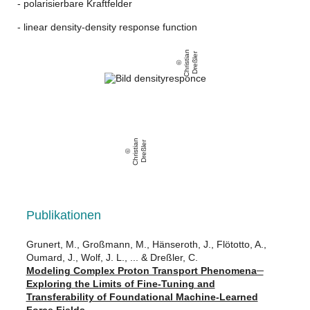
- polarisierbare Kraftfelder
- linear density-density response function
C
h
ri
s
ti
a
n
D
r
e
ßl
e
r
C
h
ri
s
ti
a
n
D
r
e
ßl
e
r
Publikationen
Grunert, M., Großmann, M., Hänseroth, J., Flötotto, A.,
Oumard, J., Wolf, J. L., ... & Dreßler, C.
Modeling Complex Proton Transport Phenomena─
Exploring the Limits of Fine-Tuning and
Transferability of Foundational Machine-Learned
Force Fields