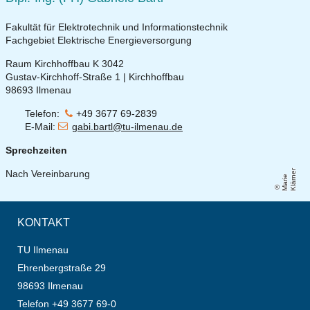
Fakultät für Elektrotechnik und Informationstechnik
Fachgebiet Elektrische Energieversorgung
Raum Kirchhoffbau K 3042
Gustav-Kirchhoff-Straße 1 | Kirchhoffbau
98693 Ilmenau
Telefon:
+49 3677 69-2839
E-Mail:
gabi.bartl@tu-ilmenau.de
Sprechzeiten
Nach Vereinbarung
r
M
a
ri
e
Kl
ä
r
n
e
KONTAKT
TU Ilmenau
Ehrenbergstraße 29
98693 Ilmenau
Telefon +49 3677 69-0