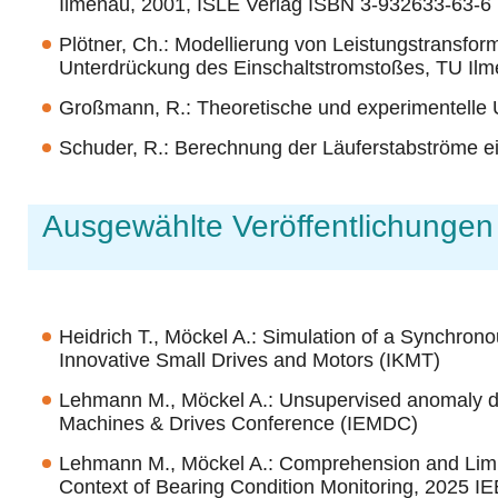
Ilmenau, 2001, ISLE Verlag ISBN 3-932633-63-6
Plötner, Ch.: Modellierung von Leistungstransfor
Unterdrückung des Einschaltstromstoßes, TU Il
Großmann, R.: Theoretische und experimentelle 
Schuder, R.: Berechnung der Läuferstabströme e
Ausgewählte Veröffentlichungen
Heidrich T., Möckel A.: Simulation of a Synchrono
Innovative Small Drives and Motors (IKMT)
Lehmann M., Möckel A.: Unsupervised anomaly dete
Machines & Drives Conference (IEMDC)
Lehmann M., Möckel A.: Comprehension and Limitat
Context of Bearing Condition Monitoring, 2025 