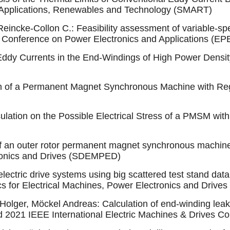
ty Applications, Renewables and Technology (SMART)
 Reincke-Collon C.: Feasibility assessment of variable-sp
n Conference on Power Electronics and Applications (
 Eddy Currents in the End-Windings of High Power Densit
gn of a Permanent Magnet Synchronous Machine with Rega
sulation on the Possible Electrical Stress of a PMSM wit
of an outer rotor permanent magnet synchronous machin
tronics and Drives (SDEMPED)
 electric drive systems using big scattered test stand da
cs for Electrical Machines, Power Electronics and Driv
Holger, Möckel Andreas: Calculation of end-winding leak
d 2021 IEEE International Electric Machines & Drives 