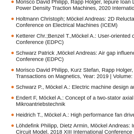
Morisco David Philipp, Rapp Holger, Iepure Ioan
Power Density Traction Machines, 2020 Internati
Holtmann Christoph; Möckel Andreas: 2D Reluctan
Conference on Electrical Machines (ICEM)
Ketterer Chr.;Benzel T.,Möckel A.: User-oriented c
Conference (EDPC)
Schwarz Patrick ,Möckel Andreas: Air gap influence
Conference (EDPC)
Morisco David Philipp, Kurz Stefan, Rapp Holger
Transactions on Magnetics, Year: 2019 | Volume: 55
Schwarz P., Möckel A.: Electric machine design 
Endert F, Möckel A.: Concept of a two-stator axia
Mikroantriebstechnik
Heidrich T., Möckel A.: High performance fan drive
Löhdefink Philipp, Dietz Armin, Möckel Andreas:
Circuit Model, 2018 XIII International Conference