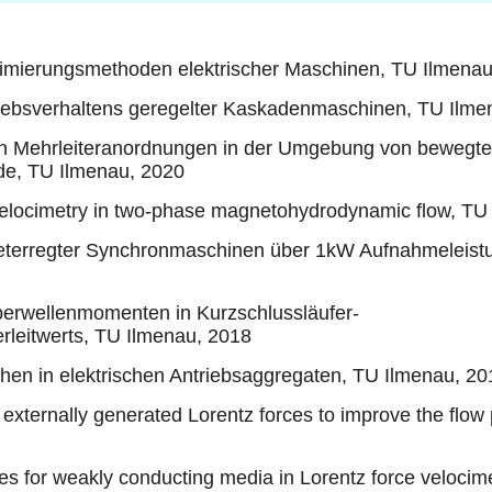
timierungsmethoden elektrischer
Maschinen, TU Ilmena
triebsverhaltens geregelter Kaskadenmaschinen, TU Ilm
in Mehrleiteranordnungen in der Umgebung von bewegte
de, TU Ilmenau, 2020
 Velocimetry in two-phase magnetohydrodynamic flow, TU
gneterregter Synchronmaschinen über 1kW Aufnahmeleis
berwellenmomenten in Kurzschlussläufer-
leitwerts, TU Ilmenau, 2018
chen in elektrischen Antriebsaggregaten, TU Ilmenau, 20
 externally generated Lorentz forces to improve the flow
rces for weakly conducting media in Lorentz force veloci