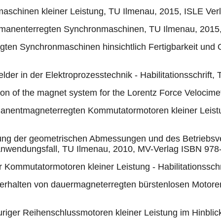
maschinen kleiner Leistung, TU Ilmenau, 2015, ISLE Ve
rmanenterregten Synchronmaschinen, TU Ilmenau, 2015
ten Synchronmaschinen hinsichtlich Fertigbarkeit und
der in der Elektroprozesstechnik - Habilitationsschrift,
tion of the magnet system for the Lorentz Force Velocime
manentmagneterregten Kommutatormotoren kleiner Leist
nung der geometrischen Abmessungen und des Betriebsve
nwendungsfall, TU Ilmenau, 2010, MV-Verlag ISBN 978
 Kommutatormotoren kleiner Leistung - Habilitationssch
verhalten von dauermagneterregten bürstenlosen Motoren
uriger Reihenschlussmotoren kleiner Leistung im Hinbl