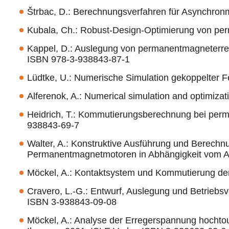
Štrbac, D.: Berechnungsverfahren für Asynchron
Kubala, Ch.: Robust-Design-Optimierung von pe
Kappel, D.: Auslegung von permanentmagneterreg
ISBN 978-3-938843-87-1
Lüdtke, U.: Numerische Simulation gekoppelter Fel
Alferenok, A.: Numerical simulation and optimiza
Heidrich, T.: Kommutierungsberechnung bei per
938843-69-7
Walter, A.: Konstruktive Ausführung und Berech
Permanentmagnetmotoren in Abhängigkeit vom A
Möckel, A.: Kontaktsystem und Kommutierung der
Cravero, L.-G.: Entwurf, Auslegung und Betriebs
ISBN 3-938843-09-08
Möckel, A.: Analyse der Erregerspannung hochto