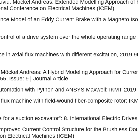
 Liviu, Möckel Andreas: Extended Modelling Approach of 
onal Conference on Electrical Machines (ICEM)
ce Model of an Eddy Current Brake with a Magneto Isotro
ontrol of a drive system over the whole operating range 
 in axial flux machines with different excitation, 2019 9t
, Möckel Andreas: A Hybrid Modeling Approach for Curren
, Issue: 9 | Journal Article
automation with Python and ANSYS Maxwell: IKMT 2019 - 
l flux machine with field-wound fiber-composite rotor: IK
 for a suction excavator”: 8. International Electric Dri
 Improved Current Control Structure for the Brushless 
 on Electrical Machines (ICEM)