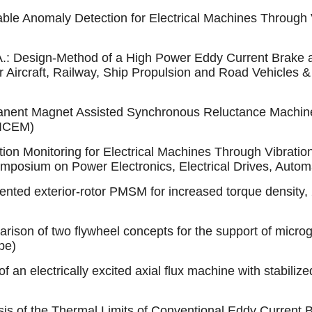
e Anomaly Detection for Electrical Machines Through Vi
A.: Design-Method of a High Power Eddy Current Brake as
 Aircraft, Railway, Ship Propulsion and Road Vehicles & I
rmanent Magnet Assisted Synchronous Reluctance Machin
(ICEM)
tion Monitoring for Electrical Machines Through Vibrat
Symposium on Power Electronics, Electrical Drives, Au
mented exterior-rotor PMSM for increased torque density, 
parison of two flywheel concepts for the support of mic
pe)
an electrically excited axial flux machine with stabilized
ysis of the Thermal Limits of Conventional Eddy Curren