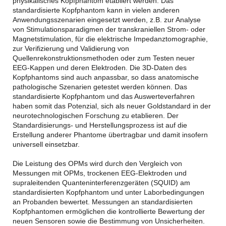
physikalisches Kopfphantom etabliert werden. Das
standardisierte Kopfphantom kann in vielen anderen
Anwendungsszenarien eingesetzt werden, z.B. zur Analyse
von Stimulationsparadigmen der transkraniellen Strom- oder
Magnetstimulation, für die elektrische Impedanztomographie,
zur Verifizierung und Validierung von
Quellenrekonstruktionsmethoden oder zum Testen neuer
EEG-Kappen und deren Elektroden. Die 3D-Daten des
Kopfphantoms sind auch anpassbar, so dass anatomische
pathologische Szenarien getestet werden können. Das
standardisierte Kopfphantom und das Auswerteverfahren
haben somit das Potenzial, sich als neuer Goldstandard in der
neurotechnologischen Forschung zu etablieren. Der
Standardisierungs- und Herstellungsprozess ist auf die
Erstellung anderer Phantome übertragbar und damit insofern
universell einsetzbar.
Die Leistung des OPMs wird durch den Vergleich von
Messungen mit OPMs, trockenen EEG-Elektroden und
supraleitenden Quanteninterferenzgeräten (SQUID) am
standardisierten Kopfphantom und unter Laborbedingungen
an Probanden bewertet. Messungen an standardisierten
Kopfphantomen ermöglichen die kontrollierte Bewertung der
neuen Sensoren sowie die Bestimmung von Unsicherheiten.