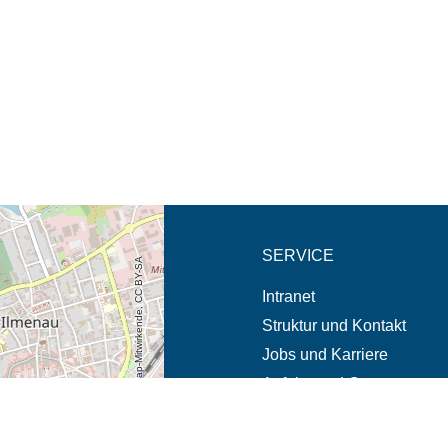
eschreibung in neuem
SERVICE
© OpenStreetMap-Mitwirkende, CC BY-SA
Intranet
Struktur und Kontakt
Jobs und Karriere
Anfahrt und Campus
Notfälle und Beschwerde