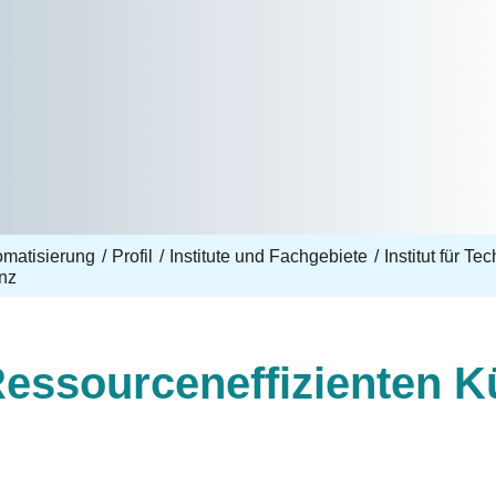
omatisierung
Profil
Institute und Fachgebiete
Institut für T
enz
ssourceneffizienten Kü