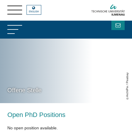
ENGLISH
ArchiPix / Pixabay
Offene Stelle
Open PhD Positions
No open position available.