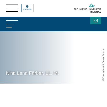
ENGLISH
iStockphoto / Frank Peters
Nina Lena Färber, LL. M.