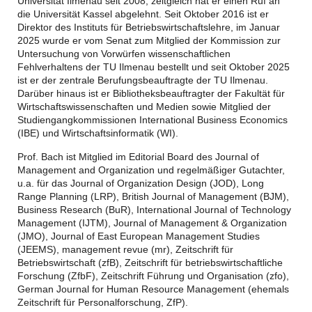
Universität Ilmenau seit 2008, zeitgleich hat er einen Ruf an
die Universität Kassel abgelehnt. Seit Oktober 2016 ist er
Direktor des Instituts für Betriebswirtschaftslehre, im Januar
2025 wurde er vom Senat zum Mitglied der Kommission zur
Untersuchung von Vorwürfen wissenschaftlichen
Fehlverhaltens der TU Ilmenau bestellt und seit Oktober 2025
ist er der zentrale Berufungsbeauftragte der TU Ilmenau.
Darüber hinaus ist er Bibliotheksbeauftragter der Fakultät für
Wirtschaftswissenschaften und Medien sowie Mitglied der
Studiengangkommissionen International Business Economics
(IBE) und Wirtschaftsinformatik (WI).
Prof. Bach ist Mitglied im Editorial Board des Journal of
Management and Organization und regelmäßiger Gutachter,
u.a. für das Journal of Organization Design (JOD), Long
Range Planning (LRP), British Journal of Management (BJM),
Business Research (BuR), International Journal of Technology
Management (IJTM), Journal of Management & Organization
(JMO), Journal of East European Management Studies
(JEEMS), management revue (mr), Zeitschrift für
Betriebswirtschaft (zfB), Zeitschrift für betriebswirtschaftliche
Forschung (ZfbF), Zeitschrift Führung und Organisation (zfo),
German Journal for Human Resource Management (ehemals
Zeitschrift für Personalforschung, ZfP).