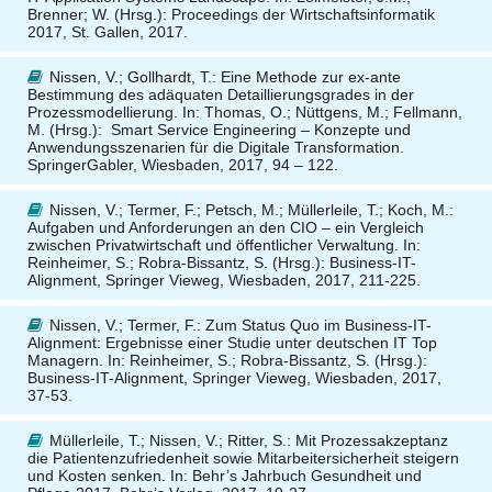
Brenner; W. (Hrsg.): Proceedings der Wirtschaftsinformatik
2017, St. Gallen, 2017.
Nissen, V.; Gollhardt, T.
:
Eine Methode zur ex-ante
Bestimmung des adäquaten Detaillierungsgrades in der
Prozessmodellierung.
In: Thomas, O.; Nüttgens, M.; Fellmann,
M. (Hrsg.): Smart Service Engineering – Konzepte und
Anwendungsszenarien für die Digitale Transformation.
SpringerGabler, Wiesbaden, 2017, 94 – 122.
Nissen, V.; Termer, F.; Petsch, M.; Müllerleile, T.; Koch, M.
:
Aufgaben und Anforderungen an den CIO – ein Vergleich
zwischen Privatwirtschaft und öffentlicher Verwaltung. In:
Reinheimer, S.; Robra-Bissantz, S. (Hrsg.): Business-IT-
Alignment, Springer Vieweg, Wiesbaden, 2017, 211-225.
Nissen, V.; Termer, F.
: Zum Status Quo im Business-IT-
Alignment: Ergebnisse einer Studie unter deutschen IT Top
Managern. In: Reinheimer, S.; Robra-Bissantz, S. (Hrsg.):
Business-IT-Alignment, Springer Vieweg, Wiesbaden, 2017,
37-53.
Müllerleile, T.; Nissen, V.; Ritter, S.
: Mit Prozessakzeptanz
die Patientenzufriedenheit sowie Mitarbeitersicherheit steigern
und Kosten senken. In: Behr’s Jahrbuch Gesundheit und