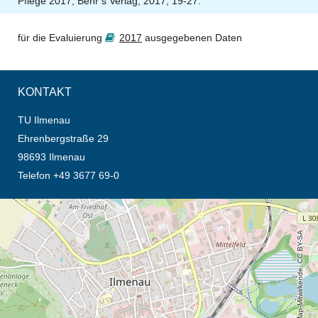
Pflege 2017, Behr’s Verlag, 2017, 19-27.
für die Evaluierung
2017
ausgegebenen Daten
KONTAKT
TU Ilmenau
Ehrenbergstraße 29
98693 Ilmenau
Telefon +49 3677 69-0
Öffnet die Anfahrtsbeschreibung in neuem Tab (Karte)
© OpenStreetMap-Mitwirkende, CC BY-SA