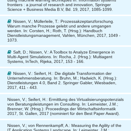
using machine learning techniques In: Information systems
frontiers : a journal of research and innovation, Springer
Science + Business Media B.V, Bd. 19, 2017, 1085-1099.
Nissen, V.; Müllerleile, T.
: Prozessakzeptanzforschung.
Warum manche Prozesse gelebt und andere umgangen
werden. In: Corsten, H.; Roth, T. (Hrsg.): Handbuch
Dienstleistungsmanagement, Vahlen, München, 2017, 1049 -
1073.
Saft, D.; Nissen, V.
: A Toolbox to Analyze Emergence in
Multi-Agent Simulations. In: Rocha, J. (Hrsg.): Multiagent
Systems, InTech, Rijeka, 2017, 153 - 166.
Nissen, V.: Seifert, H.
: Die digitale Transformation der
Unternehmensberatung. In: Bruhn, M.; Hadwich, K. (Hrsg.):
Dienstleistungen 4.0, Band 2. Springer Gabler, Wiesbaden,
2017, 411 - 443.
Nissen, V.; Seifert, H.: Ermittlung des Virtualisierungspotenzials
von Beratungsleistungen im Consulting. In: Leimeister, J.M.;
Brenner; W. (Hrsg.): Proceedings der Wirtschaftsinformatik
2017, St. Gallen, 2017 (nominiert für den Best Paper Award).
Nissen, V.; von Rennenkampff, A.: Measuring the Agility of the
IT Application Systems Landscape. In: Leimeister, J.M.;