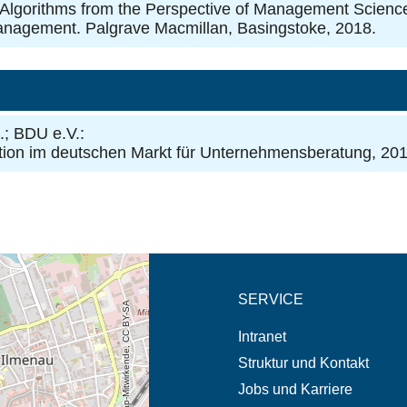
ry Algorithms from the Perspective of Management Science
nagement. Palgrave Macmillan, Basingstoke, 2018.
.; BDU e.V.:
ation im deutschen Markt für Unternehmensberatung
, 201
eschreibung in neuem
SERVICE
© OpenStreetMap-Mitwirkende, CC BY-SA
Intranet
Struktur und Kontakt
Jobs und Karriere