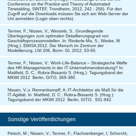
Conference on the Practice and Theory of Automated
Timetabling, SINTEF, Trondheim, 2012, 242 - 256). Für den
Zugriff auf die Downloads müssen Sie sich am Web-Server der
Uni anmelden (Login oben rechts).
Termer, F.; Nissen, V.; Wessels, S.: Grundlegende
Überlegungen zum optimalen Detaillierungsgrad von
Geschäftsprozessmodellen. In: Rinderle-Ma, S.; Weske, M.
(Hrsg.): EMISA 2012. Der Mensch im Zentrum der
Modellierung. LNI 206, Bonn: GI, 2012, 53-65.
Termer, F.; Nissen, V.: Work-Life-Balance – Strategische Waffe
des HR-Managements in der IT-Unternehmensberatung? In:
Mattfeld, D. C.; Robra-Bissantz S. (Hrsg.): Tagungsband der
MKWI 2012 Berlin, GITO, 369-380.
Nissen, V.;v. Rennenkampff, A.:IT-Architektur als Maß für die
IT-Agilität. In: Mattfeld, D. C.; Robra-Bissantz S. (Hrsg.):
Tagungsband der MKWI 2012 Berlin, GITO, 931-942.
Sonstige Veröffentlichungen
Petsch, M.; Nissen, V.; Termer, F.; Flachsenberger, I; Schorcht,