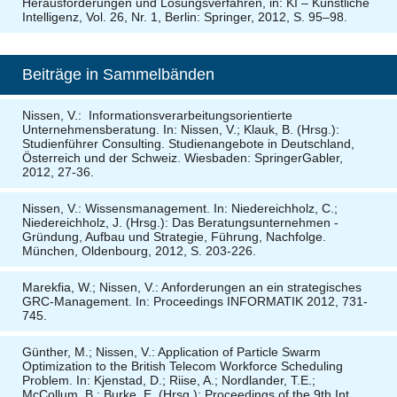
Herausforderungen und Lösungsverfahren, in: KI – Künstliche
Intelligenz, Vol. 26, Nr. 1, Berlin: Springer, 2012, S. 95–98.
Beiträge in Sammelbänden
Nissen, V.: Informationsverarbeitungsorientierte
Unternehmensberatung. In: Nissen, V.; Klauk, B. (Hrsg.):
Studienführer Consulting. Studienangebote in Deutschland,
Österreich und der Schweiz. Wiesbaden: SpringerGabler,
2012, 27-36.
Nissen, V.: Wissensmanagement. In: Niedereichholz, C.;
Niedereichholz, J. (Hrsg.): Das Beratungsunternehmen -
Gründung, Aufbau und Strategie, Führung, Nachfolge.
München,
Oldenbourg
, 2012, S. 203-226.
Marekfia, W.; Nissen, V.: Anforderungen an ein strategisches
GRC-Management. In: Proceedings INFORMATIK 2012, 731-
745.
Günther, M.; Nissen, V.: Application of Particle Swarm
Optimization to the British Telecom Workforce Scheduling
Problem. In: Kjenstad, D.; Riise, A.; Nordlander, T.E.;
McCollum, B.; Burke, E. (Hrsg.): Proceedings of the 9th Int.