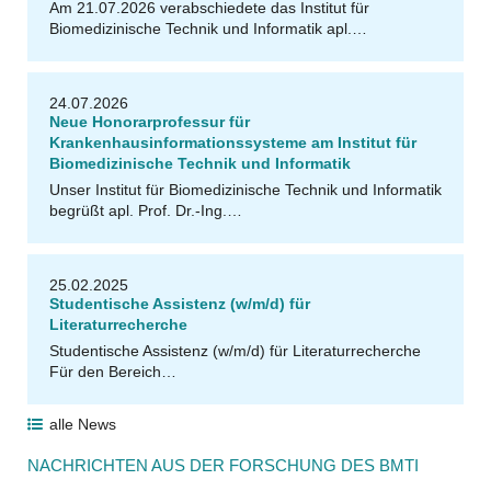
Am 21.07.2026 verabschiedete das Institut für
Biomedizinische Technik und Informatik apl.…
24.07.2026
Neue Honorarprofessur für
Krankenhausinformationssysteme am Institut für
Biomedizinische Technik und Informatik
k
Unser Institut für Biomedizinische Technik und Informatik
N
u
t
h
a
w
u
t
S
o
m
s
u
k
/i
S
t
o
c
begrüßt apl. Prof. Dr.-Ing.…
25.02.2025
Studentische Assistenz (w/m/d) für
Literaturrecherche
Studentische Assistenz (w/m/d) für Literaturrecherche
Für den Bereich…
alle News
NACHRICHTEN AUS DER FORSCHUNG DES BMTI