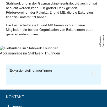
Stahlwerk und in der Gasmaschinenzentrale, die auch privat
besucht werden kann. Ein großer Dank gilt den
Fördervereinen der Fakultät EI und MB, die die Exkursion
finanziell unterstützt haben.
Die Fachschaftsräte EI und MB freuen sich auf neue
Mitglieder, die bei der Organisation von Exkursionen oder
generell unterstützen.
n
C
a
r
s
t
e
n
G
a
t
e
r
m
a
n
Abgussanlage im Stahlwerk Thüringen
Previous
Next
Die Exkursionsteilnehmer*innen vor einem ausrangierten
Konverter
KONTAKT
TU Ilmenau