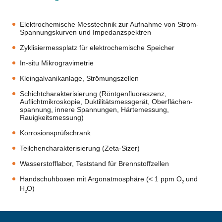
Elektrochemische Messtechnik zur Aufnahme von Strom-
Spannungskurven und Impedanzspektren
Zyklisiermessplatz für elektrochemische Speicher
In-situ Mikrogravimetrie
Kleingalvanikanlage, Strömungszellen
Schichtcharakterisierung (Röntgenfluoreszenz,
Auflichtmikroskopie, Duktilitätsmessgerät, Oberflächen­
spannung, innere Spannungen, Härtemessung,
Rauigkeitsmessung)
Korrosionsprüfschrank
Teilchencharakterisierung (Zeta-Sizer)
Wasserstofflabor, Teststand für Brennstoffzellen
Handschuhboxen mit Argonatmosphäre (< 1 ppm O
und
2
H
O)
2