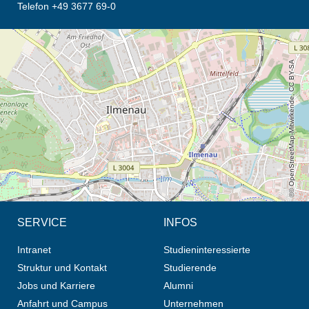
Telefon +49 3677 69-0
Öffnet die Anfahrtsbeschreibung in neuem Tab (Karte)
© OpenStreetMap-Mitwirkende, CC BY-SA
SERVICE
INFOS
Intranet
Studieninteressierte
Struktur und Kontakt
Studierende
Jobs und Karriere
Alumni
Anfahrt und Campus
Unternehmen