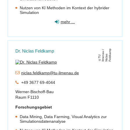
Nutzen von KI Methoden im Kontext der hybrider
Simulation
mehr ...
p
Dr. Niclas Feldkamp
/
s
T
U
Il
m
e
n
a
u
Ni
cl
a
F
el
d
k
a
m
niclas.feldkamp@tu-ilmenau.de
+49 3677 69-4044
Werner-Bischoff-Bau
Raum F1110
Forschungsgebiet
Data Mining, Data Farming, Visual Analytics zur
Simulationsdatenanalyse