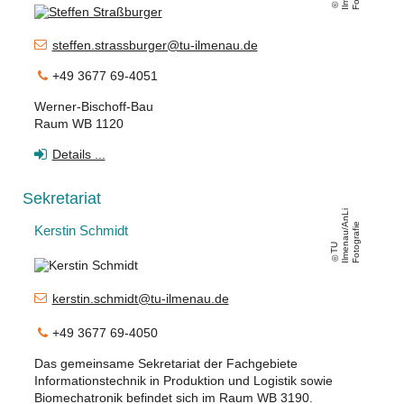
steffen.strassburger@tu-ilmenau.de
+49 3677 69-4051
Werner-Bischoff-Bau
Raum WB 1120
Details ...
Sekretariat
Li
A
e
Kerstin Schmidt
T
U
Il
m
e
n
a
u
/
n
F
o
t
o
g
r
a
fi
kerstin.schmidt@tu-ilmenau.de
+49 3677 69-4050
Das gemeinsame Sekretariat der Fachgebiete
Informationstechnik in Produktion und Logistik sowie
Biomechatronik befindet sich im Raum WB 3190.