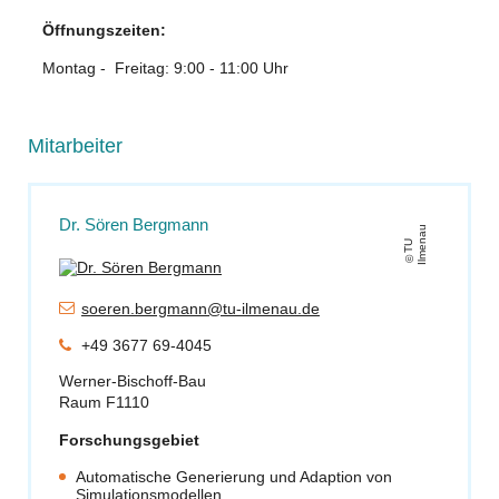
Öffnungszeiten:
Montag - Freitag: 9:00 - 11:00 Uhr
Mitarbeiter
Dr. Sören Bergmann
u
T
U
Il
m
e
n
a
soeren.bergmann@tu-ilmenau.de
+49 3677 69-4045
Werner-Bischoff-Bau
Raum F1110
Forschungsgebiet
Automatische Generierung und Adaption von
Simulationsmodellen