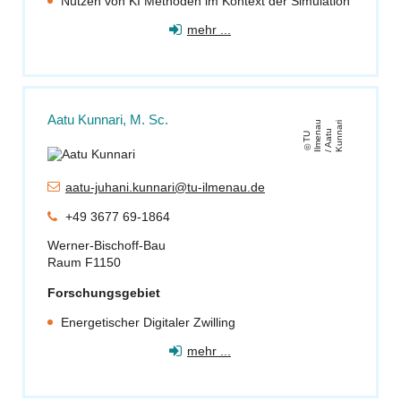
Nutzen von KI Methoden im Kontext der Simulation
mehr ...
Aatu Kunnari, M. Sc.
u
ri
u
T
U
Il
m
e
n
a
/
A
a
t
K
u
n
n
a
aatu-juhani.kunnari@tu-ilmenau.de
+49 3677 69-1864
Werner-Bischoff-Bau
Raum F1150
Forschungsgebiet
Energetischer Digitaler Zwilling
mehr ...