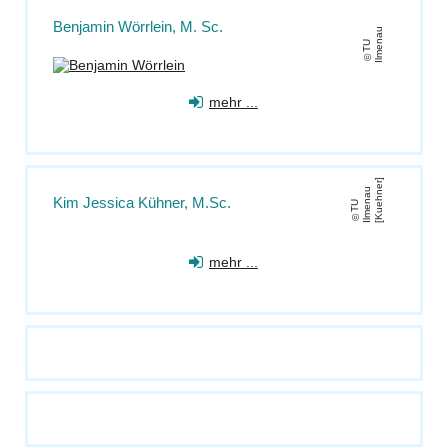
Benjamin Wörrlein, M. Sc.
u
T
U
Il
m
e
n
a
mehr ...
]
u
Kim Jessica Kühner, M.Sc.
T
U
Il
m
e
n
a
[
K
u
e
h
n
e
r
mehr ...