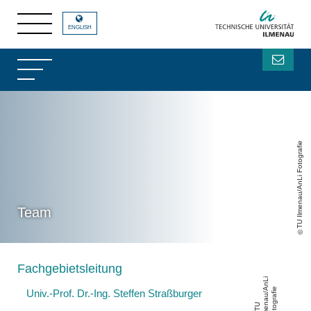
ENGLISH
TU Ilmenau/AnLi Fotografie
Team
Fachgebietsleitung
Li
A
e
Univ.-Prof. Dr.-Ing. Steffen Straßburger
T
U
Il
m
e
n
a
u
/
n
F
o
t
o
g
r
a
fi