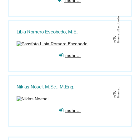
mehr ...
o
Libia Romero Escobedo, M.E.
T
U
Il
m
e
n
a
u
/
E
s
c
o
b
e
d
mehr ...
Niklas Nösel, M.Sc., M.Eng.
u
T
U
Il
m
e
n
a
mehr ...