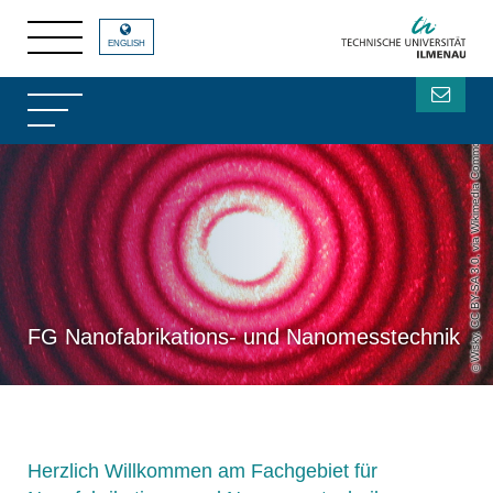
ENGLISH
Wisky, CC BY-SA 3.0, via Wikimedia Commons
FG Nanofabrikations- und Nanomesstechnik
Herzlich Willkommen am Fachgebiet für