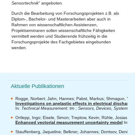
Sensortechnik
“ angeboten.
Durch die Bearbeitung von Forschungsprojekten z.B. als
Diplom-, Bachelor- und Masterarbeiten aber auch in
Rahmen von wissenschaftlichen Assistenzen,
Projektseminaren sollen wissenschaftliche Fähigkeiten
vermittelt werden und Studierende frühzeitig in die
Forschungsprojekte des Fachgebietes eingebunden
werden.
Aktuelle Publikation
en
Rogge, Norbert; Jahn, Hannes; Pabst, Markus; Shmagun, Vitali
Investigations on anelastic effects in electrical discharg
In:
Technical Measurement: tm ; Sensors, Devices, Systems
, 
Ortlepp, Ingo; Eisele, Simon; Treptow, Kevin; Rühle, Josias; Pruß
Enhanced vectorial measurement uncertainty model
In:
Me
Stauffenberg, Jaqueline; Belkner, Johannes; Dontsov, Denis; H