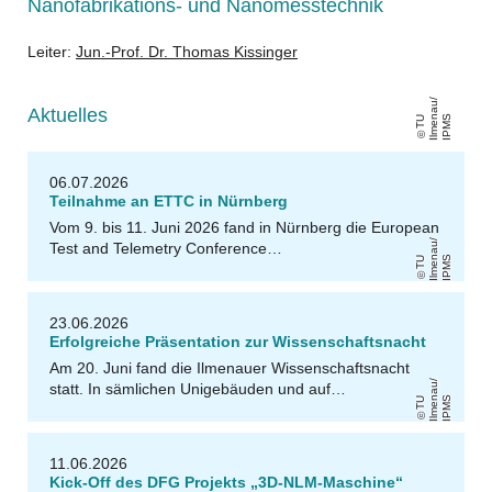
Nanofabrikations- und Nanomesstechnik
Leiter:
Jun.-Prof. Dr. Thomas Kissinger
/
Aktuelles
S
T
U
Il
m
e
n
a
u
I
P
M
06.07.2026
Teilnahme an ETTC in Nürnberg
Vom 9. bis 11. Juni 2026 fand in Nürnberg die European
/
Test and Telemetry Conference…
S
T
U
Il
m
e
n
a
u
I
P
M
23.06.2026
Erfolgreiche Präsentation zur Wissenschaftsnacht
Am 20. Juni fand die Ilmenauer Wissenschaftsnacht
/
statt. In sämlichen Unigebäuden und auf…
S
T
U
Il
m
e
n
a
u
I
P
M
11.06.2026
Kick-Off des DFG Projekts „3D-NLM-Maschine“