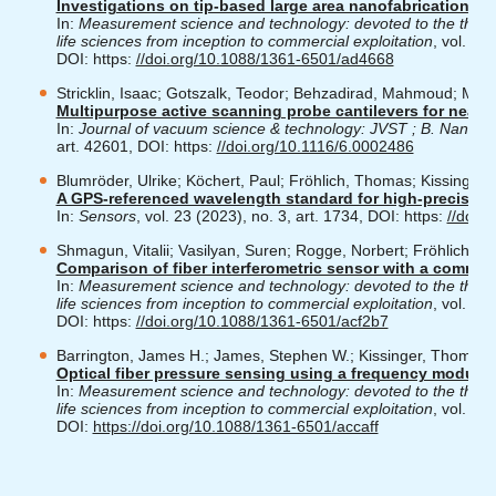
Investigations on tip-based large area nanofabrication 
In:
Measurement science and technology: devoted to the theory
life sciences from inception to commercial exploitation
, vol. 35
DOI: https:
//doi.org/10.1088/1361-6501/ad4668
Stricklin, Isaac; Gotszalk, Teodor; Behzadirad, Mahmoud; Mans
Multipurpose active scanning probe cantilevers for near-
In:
Journal of vacuum science & technology: JVST ; B. Nanote
art. 42601, DOI: https:
//doi.org/10.1116/6.0002486
Blumröder, Ulrike; Köchert, Paul; Fröhlich, Thomas; Kissinger
A GPS-referenced wavelength standard for high-precision 
In:
Sensors
, vol. 23 (2023), no. 3, art. 1734, DOI: https:
//doi.
Shmagun, Vitalii; Vasilyan, Suren; Rogge, Norbert; Fröhlich, 
Comparison of fiber interferometric sensor with a commerci
In:
Measurement science and technology: devoted to the theory
life sciences from inception to commercial exploitation
, vol. 34
DOI: https:
//doi.org/10.1088/1361-6501/acf2b7
Barrington, James H.; James, Stephen W.; Kissinger, Thomas; P
Optical fiber pressure sensing using a frequency modula
In:
Measurement science and technology: devoted to the theory
life sciences from inception to commercial exploitation
, vol. 34
DOI:
https://doi.org/10.1088/1361-6501/accaff