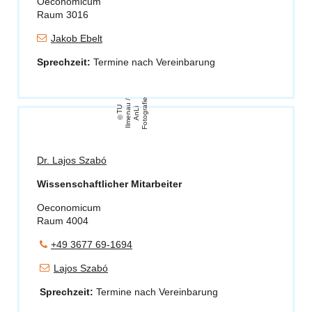
Oeconomicum
Raum 3016
Jakob Ebelt
Sprechzeit:
Termine nach Vereinbarung
e
/
T
U
Il
m
e
n
u
A
n
Li
F
o
t
o
g
r
a
fi
a
Dr. Lajos Szabó
Wissenschaftlicher Mitarbeiter
Oeconomicum
Raum 4004
+49 3677 69-1694
Lajos Szabó
Sprechzeit:
Termine nach Vereinbarung