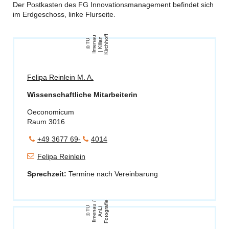
Der Postkasten des FG Innovationsmanagement befindet sich
im Erdgeschoss, linke Flurseite.
f
u
f
n
o
T
U
Il
m
e
n
a
|
Kili
a
Ki
r
c
h
h
Felipa Reinlein M. A.
Wissenschaftliche Mitarbeiterin
Oeconomicum
Raum 3016
+49 3677 69-
4014
Felipa Reinlein
Sprechzeit:
Termine nach Vereinbarung
e
/
T
U
Il
m
e
n
u
A
n
Li
F
o
t
o
g
r
a
fi
a