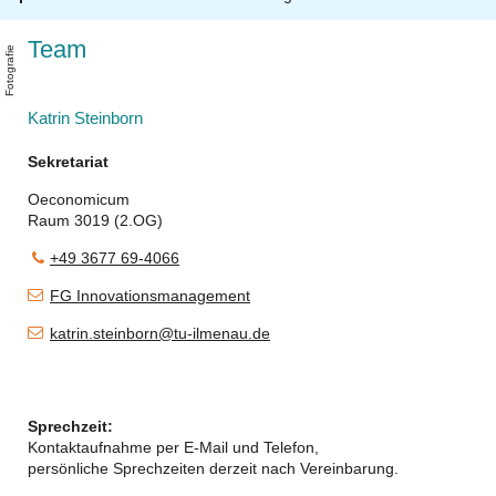
Team
e
e
i
o
Katrin Steinborn
Sekretariat
Oeconomicum
Raum 3019 (2.OG)
+49 3677 69-4066
FG Innovationsmanagement
katrin.steinborn@tu-ilmenau.de
Sprechzeit:
Kontaktaufnahme per E-Mail und Telefon,
persönliche Sprechzeiten derzeit nach Vereinbarung.