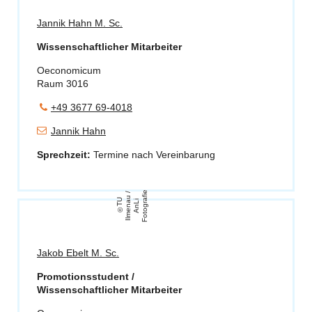
Jannik Hahn M. Sc.
Wissenschaftlicher Mitarbeiter
Oeconomicum
Raum 3016
+49 3677 69-4018
Jannik Hahn
Sprechzeit:
Termine nach Vereinbarung
e
/
T
U
Il
m
e
n
u
A
n
Li
F
o
t
o
g
r
a
fi
a
Jakob Ebelt M. Sc.
Promotionsstudent /
Wissenschaftlicher Mitarbeiter