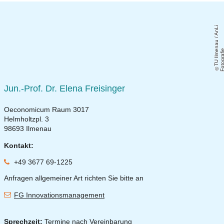
T
U
Il
m
n
a
u
/
A
n
Li
F
o
t
o
g
r
a
fi
Jun.-Prof. Dr. Elena Freisinger
Oeconomicum Raum 3017
Helmholtzpl. 3
98693 Ilmenau
Kontakt:
+49 3677 69-1225
Anfragen allgemeiner Art richten Sie bitte an
FG Innovationsmanagement
Sprechzeit:
Termine nach Vereinbarung