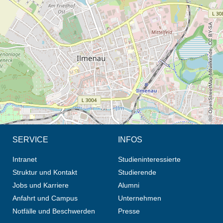
Öffnet die Anfahrtsbeschreibung in neuem Tab (Karte)
© OpenStreetMap-Mitwirkende, CC BY-SA
SERVICE
INFOS
Intranet
Studieninteressierte
Struktur und Kontakt
Studierende
Jobs und Karriere
Alumni
Anfahrt und Campus
Unternehmen
Notfälle und Beschwerden
Presse