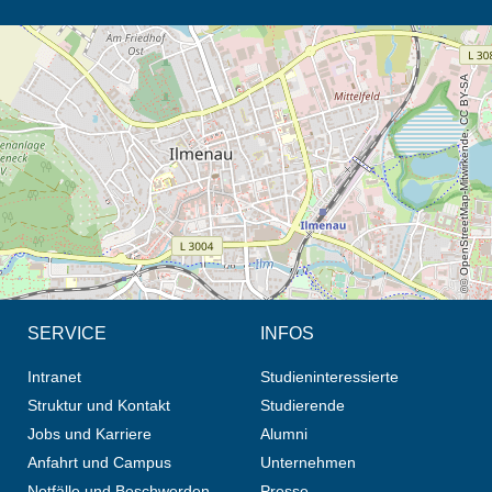
Öffnet die Anfahrtsbeschreibung in neuem Tab (Karte)
© OpenStreetMap-Mitwirkende, CC BY-SA
SERVICE
INFOS
Intranet
Studieninteressierte
Struktur und Kontakt
Studierende
Jobs und Karriere
Alumni
Anfahrt und Campus
Unternehmen
Notfälle und Beschwerden
Presse