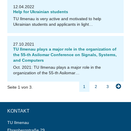
12.04.2022
Help for Ukrainian students
TU Ilmenau is very active and motivated to help
Ukrainian students and applicants in light…
u
@
T
U
Il
m
e
n
a
27.10.2021
TU Ilmenau plays a major role in the organization of
the 55-th Asilomar Conference on Signals, Systems,
and Computers
Oct. 2021: TU Ilmenau plays a major role in the
organization of the 55-th Asilomar…
1
2
3
Seite 1 von 3.
KONTAKT
TU Ilmenau
Ehrenbergstraße 29