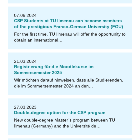
07.06.2024
CSP Students at TU Ilmenau can become members
of the prestigious Franco-German University (FGU)
For the first time, TU Ilmenau will offer the opportunity to
obtain an international…
21.03.2024
Registrierung für die Moodlekurse im
Sommersemester 2025
Wir möchten darauf hinweisen, dass alle Studierenden,
die im Sommersemester 2024 an den…
27.03.2023
Double-degree option for the CSP program
New double-degree Master’s program between TU
Ilmenau (Germany) and the Université de…
@
C
B
S
3
.
C
-
0
Y
A