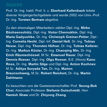
Alumni
Prof. Dr.-Ing. habil. Prof. h. c.
Eberhard Kallenbach
leitete
diverse Vorgängerfachgebiete und wurde 2002 von Univ.-Prof.
Dr.-Ing.
Torsten Bertram
abgelöst.
Zu den ehemaligen Mitarbeitern zählen Dipl.-Ing.
Mirko
Büchsenschütz
, Dipl.-Ing.
Victor Chernukhin
, Dipl.-Ing.
Maria Gadyuchko
, Dr.-Ing.
Christoph Greiner-Petter
, Dipl.-
Ing.
Cornelia Hecht
, Dipl.-Inf.
Daniel Heß
, Dr.-Ing.
Tobias
Hesse
, Dipl.-Ing.
Thorsten Hüfner
, Dr.-Ing.
Tobias Kellerer
,
Dr.-Ing.
Markus Küster
, Dr.-Ing.
Chaoqing Min
, Dr.-Ing.
Erich Räumschüssel
, M.Sc.
Emanuel Rauer
, Dipl.-Ing.
Dennis Roeser
, Dipl.-Ing.
Olga Roeser
, B.E. (Hons)
Kanu
Ross,
Dr.-Ing.
Martin Silge
und Dipl.-Ing.
Anton Kochnev
,
M.Sc.
Aditya Suryada Tan,
Dr.-Ing.
Marion
Braunschweig,
M.Sc.
Robert Reichert,
Dr.-Ing.
Martin
Dahlmann
.
Es besuchten uns die Gastwissenschaftler Prof.
Seung-Bok
Choi
, Associate Professor
Stefanie Gutschmidt
, Herr
Hamish Shaw
und Dr.
Zhiyong Zhang
.