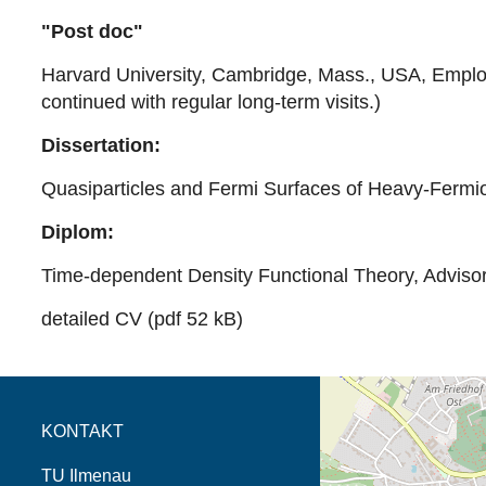
"Post doc"
Harvard University, Cambridge, Mass., USA, Employe
continued with regular long-term visits.)
Dissertation:
Quasiparticles and Fermi Surfaces of Heavy-Fermi
Diplom:
Time-dependent Density Functional Theory, Advisor: P
detailed CV (pdf 52 kB)
Öffnet die Anfahrtsb
Tab (Karte)
KONTAKT
TU Ilmenau