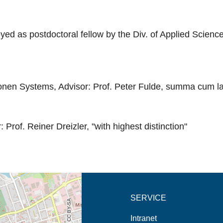
d as postdoctoral fellow by the Div. of Applied Sciences
onen Systems, Advisor: Prof. Peter Fulde, summa cum l
rof. Reiner Dreizler, "with highest distinction"
eschreibung in neuem
SERVICE
Intranet