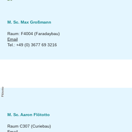
M. Sc. Max Großmann
Raum: F4004 (Faradaybau)
Email
Tel.: +49 (0) 3677 69 3216
o
A
a
r
o
n
l
ö
t
o
t
t
M. Sc. Aaron Flötotto
Raum C307 (Curiebau)
Email