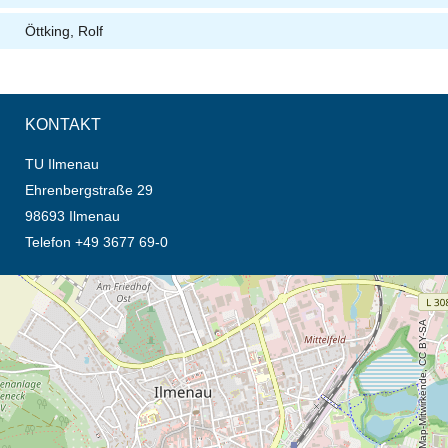
Öttking, Rolf
KONTAKT
TU Ilmenau
Ehrenbergstraße 29
98693 Ilmenau
Telefon +49 3677 69-0
Öffnet die Anfahrtsbeschreibung in neuem Tab (Karte)
© OpenStreetMap-Mitwirkende, CC BY-SA