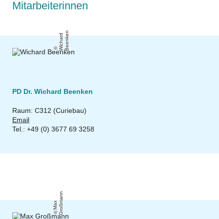
Mitarbeiterinnen
n
Wi
c
h
a
r
d
B
e
e
n
k
e
PD Dr. Wichard Beenken
Raum: C312 (Curiebau)
Email
Tel.: +49 (0) 3677 69 3258
n
M
a
x
G
r
o
ß
m
a
n