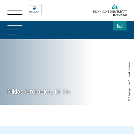
ENGLISH
iStockphoto / Frank Peters
Niklas Gromeleit, M. Sc.