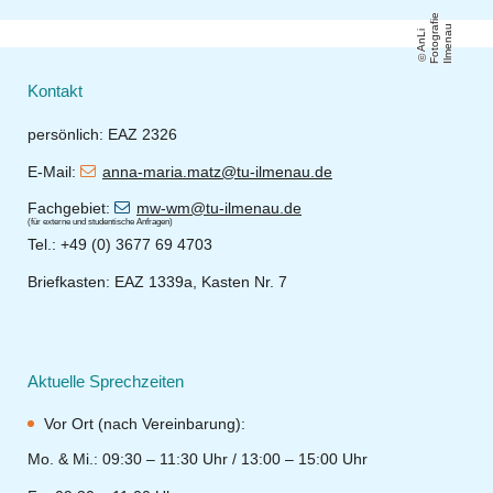
e
a
u
A
n
Li
F
o
t
o
g
r
fi
Il
m
e
n
a
Kontakt
persönlich: EAZ 2326
E-Mail:
anna-maria.matz@tu-ilmenau.de
Fachgebiet:
mw-wm@tu-ilmenau.de
(für externe und studentische Anfragen)
Tel.: +49 (0) 3677 69 4703
Briefkasten: EAZ 1339a, Kasten Nr. 7
Aktuelle Sprechzeiten
Vor Ort (nach Vereinbarung):
Mo. & Mi.: 09:30 – 11:30 Uhr / 13:00 – 15:00 Uhr