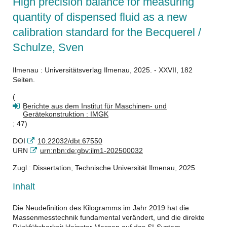
High precision balance for measuring
quantity of dispensed fluid as a new
calibration standard for the Becquerel /
Schulze, Sven
Ilmenau : Universitätsverlag Ilmenau, 2025. - XXVII, 182
Seiten.
(
Berichte aus dem Institut für Maschinen- und
Gerätekonstruktion : IMGK
; 47)
DOI
10.22032/dbt.67550
URN
urn:nbn:de:gbv:ilm1-202500032
Zugl.: Dissertation, Technische Universität Ilmenau, 2025
Inhalt
Die Neudefinition des Kilogramms im Jahr 2019 hat die
Massenmesstechnik fundamental verändert, und die direkte
Rückführbarkeit kleinster Massen auf das SI-System