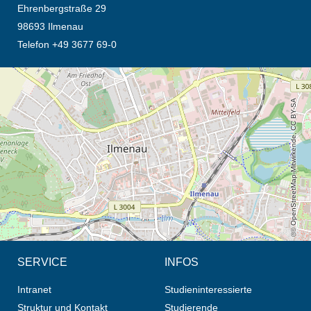
Ehrenbergstraße 29
98693 Ilmenau
Telefon +49 3677 69-0
Öffnet die Anfahrtsbeschreibung in neuem Tab (Karte)
© OpenStreetMap-Mitwirkende, CC BY-SA
SERVICE
INFOS
Intranet
Studieninteressierte
Struktur und Kontakt
Studierende