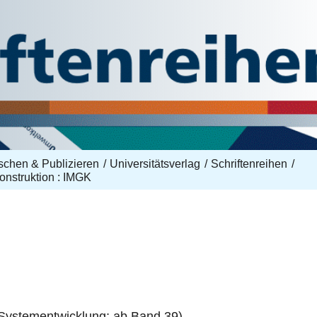
schen & Publizieren
Universitätsverlag
Schriftenreihen
onstruktion : IMGK
 Systementwicklung; ab Band 39),