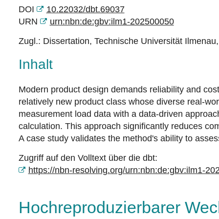
DOI
10.22032/dbt.69037
URN
urn:nbn:de:gbv:ilm1-202500050
Zugl.: Dissertation, Technische Universität Ilmenau
Inhalt
Modern product design demands reliability and cost-
relatively new product class whose diverse real-worl
measurement load data with a data-driven approach 
calculation. This approach significantly reduces comp
A case study validates the method's ability to asses
Zugriff auf den Volltext über die dbt:
https://nbn-resolving.org/urn:nbn:de:gbv:ilm1-2
Hochreproduzierbarer Wech