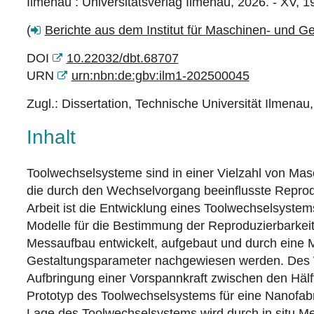
Ilmenau : Universitätsverlag Ilmenau, 2026. - XV, 1
(
Berichte aus dem Institut für Maschinen- und G
DOI
10.22032/dbt.68707
URN
urn:nbn:de:gbv:ilm1-202500045
Zugl.: Dissertation, Technische Universität Ilmenau
Inhalt
Toolwechselsysteme sind in einer Vielzahl von Mas
die durch den Wechselvorgang beeinﬂusste Reproduz
Arbeit ist die Entwicklung eines Toolwechselsyste
Modelle für die Bestimmung der Reproduzierbarkeit 
Messaufbau entwickelt, aufgebaut und durch eine M
Gestaltungsparameter nachgewiesen werden. Des We
Aufbringung einer Vorspannkraft zwischen den Hälf
Prototyp des Toolwechselsystems für eine Nanofab
Lage des Toolwechselsystems wird durch in situ Me