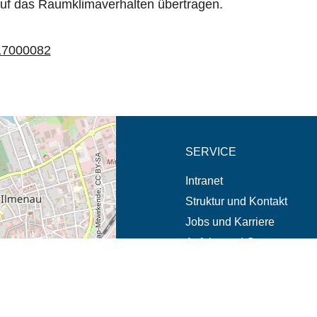
auf das Raumklimaverhalten übertragen.
017000082
eschreibung in neuem
SERVICE
© OpenStreetMap-Mitwirkende, CC BY-SA
Intranet
Struktur und Kontakt
Jobs und Karriere
Anfahrt und Campus
Notfälle und Beschwerde
it