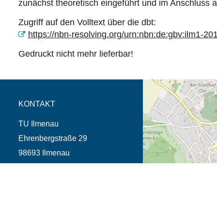
zunächst theoretisch eingeführt und im Anschluss 
Zugriff auf den Volltext über die dbt:
https://nbn-resolving.org/urn:nbn:de:gbv:ilm1-2
Gedruckt nicht mehr lieferbar!
Öffnet die Anfahrtsb
Tab (Karte)
KONTAKT
TU Ilmenau
Ehrenbergstraße 29
98693 Ilmenau
Telefon +49 3677 69-0
TU Ilmenau 2026
Datenschutz
Impressum
Barrierefreihe