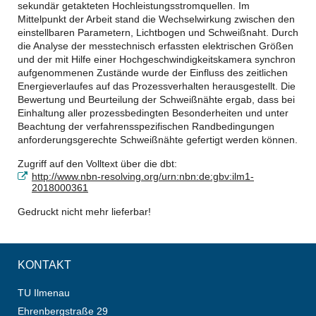
sekundär getakteten Hochleistungsstromquellen. Im
Mittelpunkt der Arbeit stand die Wechselwirkung zwischen den
einstellbaren Parametern, Lichtbogen und Schweißnaht. Durch
die Analyse der messtechnisch erfassten elektrischen Größen
und der mit Hilfe einer Hochgeschwindigkeitskamera synchron
aufgenommenen Zustände wurde der Einfluss des zeitlichen
Energieverlaufes auf das Prozessverhalten herausgestellt. Die
Bewertung und Beurteilung der Schweißnähte ergab, dass bei
Einhaltung aller prozessbedingten Besonderheiten und unter
Beachtung der verfahrensspezifischen Randbedingungen
anforderungsgerechte Schweißnähte gefertigt werden können.
Zugriff auf den Volltext über die dbt:
http://www.nbn-resolving.org/urn:nbn:de:gbv:ilm1-
2018000361
Gedruckt nicht mehr lieferbar!
KONTAKT
TU Ilmenau
Ehrenbergstraße 29