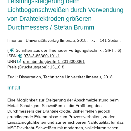
Leistungssteigerung beim
Lichtbogenschweißen durch Verwendung
von Drahtelektroden größeren
Durchmessers / Stefan Brumm
Ilmenau : Universitätsverlag Ilmenau, 2018. - xvii, 141 Seiten.
(
Schriften aus der Ilmenauer Fertigungstechnik : SIFT
; 6)
ISBN
978-3-86360-191-1
URN
urn:nbn:de:gbv:ilm1-2018000361
Preis (Druckausgabe): 15,10 €
Zugl.: Dissertation, Technische Universität Ilmenau, 2018
Inhalt
Eine Möglichkeit zur Steigerung der Abschmelzleistung beim
Metall-Schutzgas- Schweißen ist die Erhöhung des
Durchmessers der Drahtelektrode. Bisher fehlen jedoch
grundlegende Erkenntnisse zum Prozessverhalten, zu den
Einsatzmöglichkeiten und zur erreichbaren Nahtqualität für das
MSGDickdraht-Schweißen mit modernen, vollelektronischen,