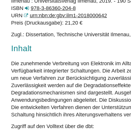
Ilmenau : Universitätsverlag Ilmenau, 2019. - 190 S
ISBN
978-3-86360-204-8
URN
urn:nbn:de:gbv:ilm1-2018000642
Preis (Druckausgabe): 21,20 €
Zugl.: Dissertation, Technische Universität Ilmenau
Inhalt
Die zunehmende Verbreitung von Elektronik im Allta
Verfügbarkeit integrierter Schaltungen. Die Arbeit
um neue Verfahren zur Berücksichtigung zuverlässi
Zuverlässigkeit werden auf die Degradationseffekt
Degradationsmechanismen sind dargestellt. Ausge
Anwendungsbedingungen abgeleitet. Die Diskussion
Die entwickelten Verfahren dienen der Unterstützun
Schaltung hinsichtlich ihres Alterungsverhaltens ve
Zugriff auf den Volltext über die dbt: