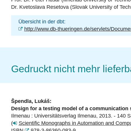
Dr. Kvetoslava Resetova (Slovak University of Techn
Übersicht in der dbt:
http://www.db-thueringen.de/servlets/Docum
Gedruckt nicht mehr lieferb
Špendla, Lukáš:
Design for a testing model of a communication s
Ilmenau : Universitätsverlag Ilmenau, 2013. - 140 S
(
Scientific Monographs in Automation and Comp
ISBN
978-3-86360-083-9