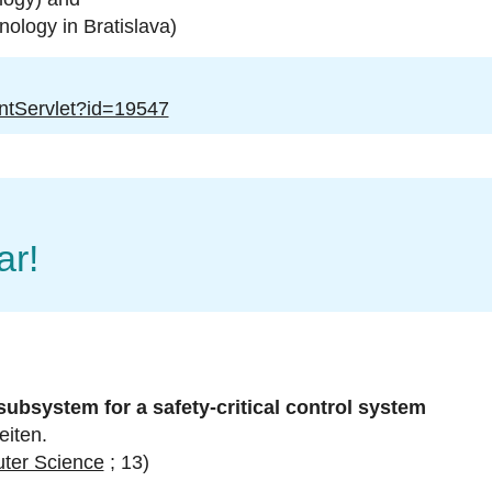
ology in Bratislava)
entServlet?id=19547
ar!
ubsystem for a safety-critical control system
eiten.
uter Science
; 13)