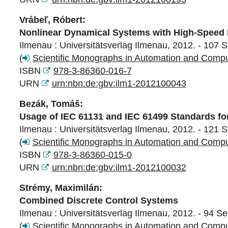
Vrábeľ, Róbert:
Nonlinear Dynamical Systems with High-Speed
Ilmenau : Universitätsverlag Ilmenau, 2012. - 107 S
(
Scientific Monographs in Automation and Comp
ISBN
978-3-86360-016-7
URN
urn:nbn:de:gbv:ilm1-2012100043
Bezák, Tomáš:
Usage of IEC 61131 and IEC 61499 Standards for
Ilmenau : Universitätsverlag Ilmenau, 2012. - 121 S
(
Scientific Monographs in Automation and Comp
ISBN
978-3-86360-015-0
URN
urn:nbn:de:gbv:ilm1-2012100032
Strémy, Maximilán:
Combined Discrete Control Systems
Ilmenau : Universitätsverlag Ilmenau, 2012. - 94 Se
(
Scientific Monographs in Automation and Comp