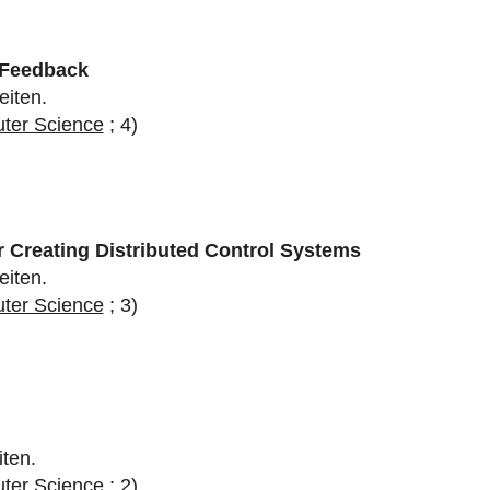
 Feedback
eiten.
uter Science
; 4)
 Creating Distributed Control Systems
eiten.
uter Science
; 3)
iten.
uter Science
; 2)