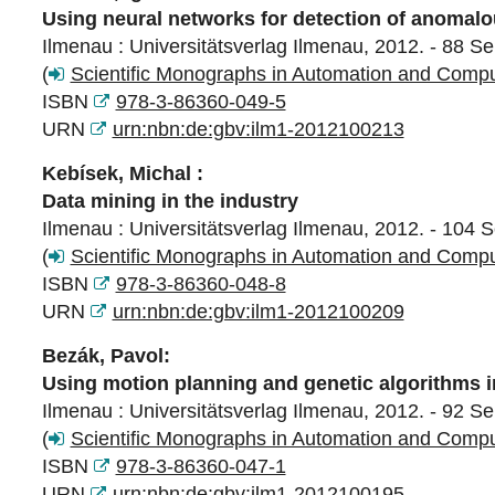
Using neural networks for detection of anomalo
Ilmenau : Universitätsverlag Ilmenau, 2012. - 88 Se
(
Scientific Monographs in Automation and Comp
ISBN
978-3-86360-049-5
URN
urn:nbn:de:gbv:ilm1-2012100213
Kebísek, Michal :
Data mining in the industry
Ilmenau : Universitätsverlag Ilmenau, 2012. - 104 S
(
Scientific Monographs in Automation and Comp
ISBN
978-3-86360-048-8
URN
urn:nbn:de:gbv:ilm1-2012100209
Bezák, Pavol:
Using motion planning and genetic algorithms i
Ilmenau : Universitätsverlag Ilmenau, 2012. - 92 Se
(
Scientific Monographs in Automation and Comp
ISBN
978-3-86360-047-1
URN
urn:nbn:de:gbv:ilm1-2012100195