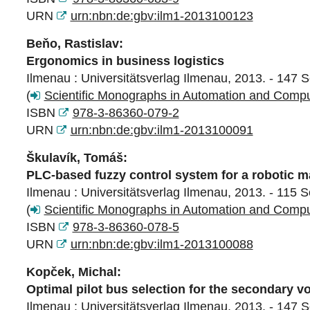
URN
urn:nbn:de:gbv:ilm1-2013100123
Beňo, Rastislav:
Ergonomics in business logistics
Ilmenau : Universitätsverlag Ilmenau, 2013. - 147 S
(
Scientific Monographs in Automation and Comp
ISBN
978-3-86360-079-2
URN
urn:nbn:de:gbv:ilm1-2013100091
Škulavík, Tomáš:
PLC-based fuzzy control system for a robotic m
Ilmenau : Universitätsverlag Ilmenau, 2013. - 115 S
(
Scientific Monographs in Automation and Comp
ISBN
978-3-86360-078-5
URN
urn:nbn:de:gbv:ilm1-2013100088
Kopček, Michal:
Optimal pilot bus selection for the secondary vo
Ilmenau : Universitätsverlag Ilmenau, 2013. - 147 S