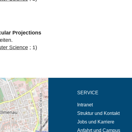
ular Projections
eiten.
uter Science
; 1)
eschreibung in neuem
SERVICE
© OpenStreetMap-Mitwirkende, CC BY-SA
Intranet
Struktur und Kontakt
Jobs und Karriere
Anfahrt und Campus