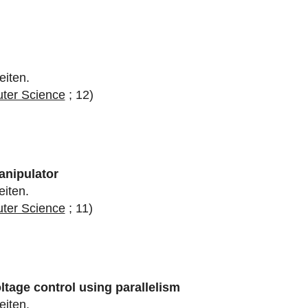
eiten.
uter Science
; 12)
anipulator
eiten.
uter Science
; 11)
ltage control using parallelism
eiten.