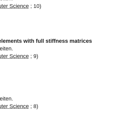
uter Science
; 10)
elements with full stiffness matrices
eiten.
uter Science
; 9)
eiten.
uter Science
; 8)