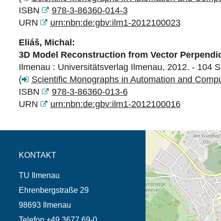
ISBN
978-3-86360-014-3
URN
urn:nbn:de:gbv:ilm1-2012100023
Eliáš, Michal:
3D Model Reconstruction from Vector Perpendic
Ilmenau : Universitätsverlag Ilmenau, 2012. - 104 S
(
Scientific Monographs in Automation and Comp
ISBN
978-3-86360-013-6
URN
urn:nbn:de:gbv:ilm1-2012100016
Öffnet die Anfahrtsb
Tab (Karte)
KONTAKT
TU Ilmenau
Ehrenbergstraße 29
98693 Ilmenau
Telefon +49 3677 69-0