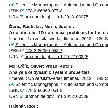
(
Scientific Monographs in Automation and Comp
ISBN
978-3-86360-077-8
URN
urn:nbn:de:gbv:ilm1-2013100075
Ďuriš, Rastislav; Murín, Justín :
A solution for 1D non-linear problems for finite 
Ilmenau : Universitätsverlag Ilmenau, 2012. - 126 S
(
Scientific Monographs in Automation and Comp
ISBN
978-3-86360-053-2
URN
urn:nbn:de:gbv:ilm1-2012100225
Moravčík, Oliver; Vrban, Anton:
Analysis of dynamic system properties
Ilmenau : Universitätsverlag Ilmenau, 2012. - 142 S
(
Scientific Monographs in Automation and Comp
ISBN
978-3-86360-051-8
URN
urn:nbn:de:gbv:ilm1-2012100188
Halenár, Igor :