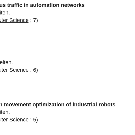
us traffic in automation networks
iten.
uter Science
; 7)
eiten.
uter Science
; 6)
n movement optimization of industrial robots
iten.
uter Science
; 5)